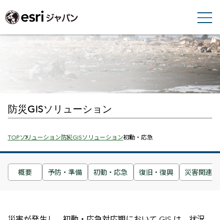
防災GISソリューション
Breadcrumbs
TOP
ソリューション
防災GISソリューション
初動・応急
概要
予防・準備
初動・応急
復旧・復興
災害関連ニ
災害が発生し、初動・応急対応期において GIS は、状況