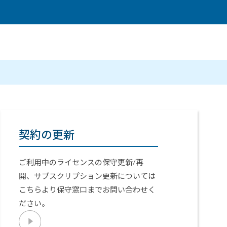
メールマガジン
製造業
大学
ソーシャルメディア
保険
小中
金融
不動産
リテール
カーボンニュートラル
契約の更新
ご利用中のライセンスの保守更新/再
開、サブスクリプション更新については
こちらより保守窓口までお問い合わせく
ださい。