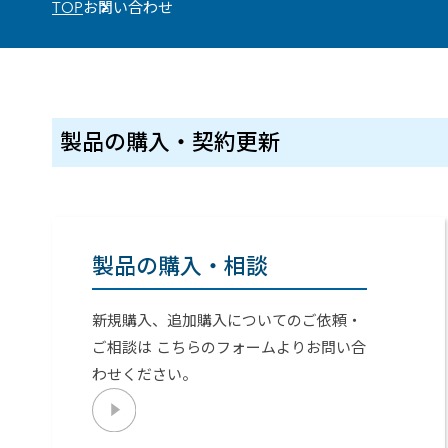
Breadcrumbs
TOP
お問い合わせ
建設・土木
防災
すべての製品を見る
警察
サービス
トレーニング サービス
製品の購入・契約更新
コンサルティング サービス
Esri製品サポート サービス
開発者サポート サービス
製品の購入・相談
新規購入、追加購入についてのご依頼・
ご相談は こちらのフォームよりお問い合
わせください。