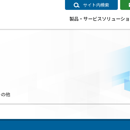
サイト内検索
製品・サービス
ソリューショ
いるページ
データ
社会インフラ
サポートポリシー
業種別事例
ニュース
ESRIジャパンの取り組み
企業情報をお求めの方
クラウド
交通
GIS
ガイド
ESRIジャパン データコンテンツ
電力
サポートポリシー概要
中央省庁・研究（事例）
すべてのニュース
環境への取り組み
会社説明会（Online）
ArcGIS Ma
高速
GI
ArcGISですぐに利用できるデータコンテンツ
ArcGIS 
ガス
標準サポート
自治体（事例）
お知らせ
高品質なサービスの提供
資料請求
鉄道
GIS
ArcGIS Online コンテンツ
ArcGIS On
パック利用ガイド
通信
開発者向けサポート
社会インフラ（事例）
プレスリリース
働きやすい労働環境の整備
キャリアメルマガ購読
スマ
自宅で
すぐに利用できる世界中のデータコンテンツ
SaaS マ
sonal Use /
動作環境ポリシー
交通（事例）
製品情報
地域社会への貢献
キャリアオンライン相談
ポー
GIS データストア
その他
e 利用ガイド
製品ライフサイクル
建設・土木（事例）
サポートからのお知らせ
SDGsへの米国Esri社の取り組み
もっ
oper Bundle 利用
道
ArcMap のサポートについて
防災・公共安全（事例）
地図
SDGsへのESRIジャパンの取り組
ビジ
全
ビジネス
ArcGIS Engine のサポートについ
ビジネス（事例）
ArcConnect
教育
て
教育（事例）
ArcGIS ブログ