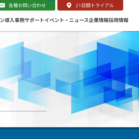
各種お問い合わせ
21
日間トライアル
ン
導入事例
サポート
イベント・ニュース
企業情報
採用情報
サービス
 をはじめよう
naged Cloud Service
道路
S（地理情報システム）とは
Enterprise のマネージドサービス
基礎解説
line
ートモビリティ
学ぼう ArcGIS
ッピング プラットフォーム
タルサイト
と学ぶ
み
ネスマップ用語集
・研究機関