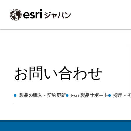
ArcGIS製品
中央省庁
サポート
事例一覧
イベント
会社情報
採用応募の方
自治体
よく見られて
お問い合わせ
ArcGISとは
中央省庁
サポートトップ
事例検索
今後のイベント
会社概要
新卒採用（国内・海外大学卒業）
政策支援
My Esri 利用
地理空間情報の統合管理プラットフォーム
防衛・安全保障
サポートからのお知らせ
新着事例
GISコミュニティフォーラム
事業所一覧
キャリア採用
情報公開
お問い合せ
ArcGIS Online
海洋
ヘルプ・マニュアル
注目事例
Esriユーザー会
コーポレートガバナンス
採用に関するよくある質問
農業
アカデミック
SaaS マッピング プラットフォーム
保健・医療・介護
よく見られているページ
コンプライアンス
森林
ArcGIS for Per
ArcGIS Pro
製品の購入・契約更新
Esri 製品サポート
採用・
宇宙利用
リスクマネジメント
公共事業
Student Us
高機能デスクトップ GIS アプリケーション
eBookで見る
ArcGIS Enterprise
沿革
ArcGIS Devel
上水道・下水
GIS とマッピングの基盤システム
建設 土木
ArcGISの歴史
防災・公共安
ガイド
ArcGIS Developers
Esriについて
独自アプリの開発