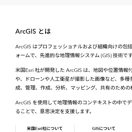
建設・土木
防災
すべての製品を見る
警察
サービス
ArcGIS とは
トレーニング サービス
ArcGIS はプロフェッショナルおよび組織向けの
コンサルティング サービス
ォームで、先進的な地理情報システム (GIS) 技術で
Esri製品サポート サービス
開発者サポート サービス
米国Esri 社が開発した ArcGIS は、地図や位置
や、ドローンや人工衛星が撮影した画像など、多種
成、管理、作成、分析、マッピング、共有のための
ArcGIS を使用して地理情報のコンテキストの中
ることで、意思決定を支援します。
米国Esri社について
GISについて