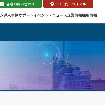
各種お問い合わせ
21
日間トライアル
ン
導入事例
サポート
イベント・ニュース
企業情報
採用情報
サービス
 をはじめよう
naged Cloud Service
道路
S（地理情報システム）とは
Enterprise のマネージドサービス
基礎解説
line
ートモビリティ
学ぼう ArcGIS
ッピング プラットフォーム
タルサイト
と学ぶ
み
ネスマップ用語集
・研究機関