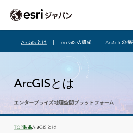
ArcGIS とは
ArcGIS の構成
ArcGIS の機
ArcGIS製品
中央省庁
サポート
事例一覧
イベント
会社情報
採用応募の方
自治体
よく見られて
ArcGISとは
中央省庁
サポートトップ
事例検索
今後のイベント
会社概要
新卒採用（国内・海外大学卒業）
政策支援
My Esri 利用
地理空間情報の統合管理プラットフォーム
防衛・安全保障
サポートからのお知らせ
新着事例
GISコミュニティフォーラム
事業所一覧
キャリア採用
情報公開
お問い合せ
ArcGISとは
ArcGIS Online
海洋
ヘルプ・マニュアル
注目事例
Esriユーザー会
コーポレートガバナンス
採用に関するよくある質問
農業
アカデミック
SaaS マッピング プラットフォーム
保健・医療・介護
よく見られているページ
コンプライアンス
森林
ArcGIS for Per
ArcGIS Pro
エンタープライズ地理空間プラットフォーム
宇宙利用
リスクマネジメント
公共事業
Student Us
高機能デスクトップ GIS アプリケーション
eBookで見る
ArcGIS Enterprise
沿革
ArcGIS Devel
上水道・下水
GIS とマッピングの基盤システム
建設 土木
ArcGISの歴史
防災・公共安
ガイド
ArcGIS Developers
Breadcrumbs
TOP
製品
ArcGIS とは
Esriについて
独自アプリの開発