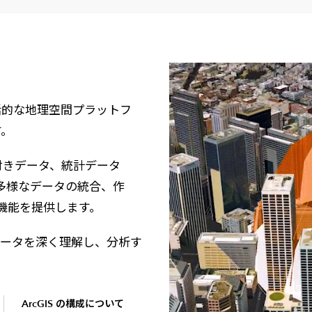
メールマガジン
製造業
大学
ソーシャルメディア
保険
小中
金融
不動産
リテール
包括的な地理空間プラットフ
カーボンニュートラル
す。
情報付きデータ、統計データ
多様なデータの統合、作
機能を提供します。
でデータを深く理解し、分析す
ArcGIS の構成について