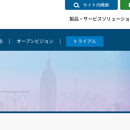
サイト内検索
製品・サービス
ソリューショ
能
オープンビジョン
トライアル
いるページ
データ
社会インフラ
サポートポリシー
業種別事例
ニュース
ESRIジャパンの取り組み
企業情報をお求めの方
クラウド
交通
GIS
ガイド
ESRIジャパン データコンテンツ
電力
サポートポリシー概要
中央省庁・研究（事例）
すべてのニュース
環境への取り組み
会社説明会（Online）
ArcGIS Ma
高速
GI
ArcGISですぐに利用できるデータコンテンツ
ArcGIS 
ガス
標準サポート
自治体（事例）
お知らせ
高品質なサービスの提供
資料請求
鉄道
GIS
ArcGIS Online コンテンツ
ArcGIS On
パック利用ガイド
通信
開発者向けサポート
社会インフラ（事例）
プレスリリース
働きやすい労働環境の整備
キャリアメルマガ購読
スマ
自宅で
すぐに利用できる世界中のデータコンテンツ
SaaS マ
sonal Use /
動作環境ポリシー
交通（事例）
製品情報
地域社会への貢献
キャリアオンライン相談
ポー
GIS データストア
e 利用ガイド
製品ライフサイクル
建設・土木（事例）
サポートからのお知らせ
SDGsへの米国Esri社の取り組み
もっ
oper Bundle 利用
道
ArcMap のサポートについて
防災・公共安全（事例）
地図
SDGsへのESRIジャパンの取り組
ビジ
全
ビジネス
ArcGIS Engine のサポートについ
ビジネス（事例）
ArcConnect
教育
て
教育（事例）
ArcGIS ブログ