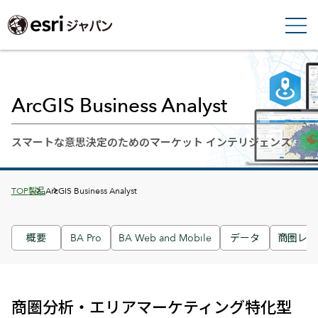
ArcGIS Business Analyst
スマートな意思決定のためのマーケット インテリジェンス
Breadcrumbs
TOP
製品
ArcGIS Business Analyst
概要
BA Pro
BA Web and Mobile
データ
商圏レポ
商圏分析・エリアマーケティング特化型