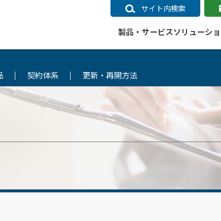
サイト内検索
製品・サービス
ソリューショ
品
契約体系
更新・再開方法
いるページ
データ
社会インフラ
サポートポリシー
業種別事例
ニュース
ESRIジャパンの取り組み
企業情報をお求めの方
クラウド
交通
GIS
ガイド
ESRIジャパン データコンテンツ
電力
サポートポリシー概要
中央省庁・研究（事例）
すべてのニュース
環境への取り組み
会社説明会（Online）
ArcGIS Ma
高速
GI
ArcGISですぐに利用できるデータコンテンツ
ArcGIS 
ガス
標準サポート
自治体（事例）
お知らせ
高品質なサービスの提供
資料請求
鉄道
GIS
ArcGIS Online コンテンツ
ArcGIS On
パック利用ガイド
通信
開発者向けサポート
社会インフラ（事例）
プレスリリース
働きやすい労働環境の整備
キャリアメルマガ購読
スマ
自宅で
すぐに利用できる世界中のデータコンテンツ
SaaS マ
sonal Use /
動作環境ポリシー
交通（事例）
製品情報
地域社会への貢献
キャリアオンライン相談
ポー
GIS データストア
e 利用ガイド
製品ライフサイクル
建設・土木（事例）
サポートからのお知らせ
SDGsへの米国Esri社の取り組み
もっ
oper Bundle 利用
道
ArcMap のサポートについて
防災・公共安全（事例）
地図
SDGsへのESRIジャパンの取り組
ビジ
全
ビジネス
ArcGIS Engine のサポートについ
ビジネス（事例）
ArcConnect
教育
て
教育（事例）
ArcGIS ブログ