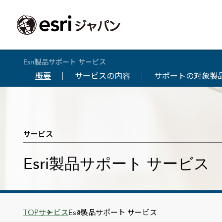
Esri製品サポート サービス
概要
サービスの内容
サポートの対象製
ArcGIS製品
中央省庁
サポート
事例一覧
イベント
会社情報
採用応募の方
自治体
よく見られて
ArcGISとは
中央省庁
サポートトップ
事例検索
今後のイベント
会社概要
新卒採用（国内・海外大学卒業）
政策支援
My Esri 利用
地理空間情報の統合管理プラットフォーム
防衛・安全保障
サポートからのお知らせ
新着事例
GISコミュニティフォーラム
事業所一覧
キャリア採用
情報公開
お問い合せ
サービス
ArcGIS Online
海洋
ヘルプ・マニュアル
注目事例
Esriユーザー会
コーポレートガバナンス
採用に関するよくある質問
農業
アカデミック
SaaS マッピング プラットフォーム
保健・医療・介護
よく見られているページ
コンプライアンス
森林
ArcGIS for Per
Esri製品サポート サービス
ArcGIS Pro
宇宙利用
リスクマネジメント
公共事業
Student Us
高機能デスクトップ GIS アプリケーション
eBookで見る
ArcGIS Enterprise
沿革
ArcGIS Devel
上水道・下水
GIS とマッピングの基盤システム
建設 土木
ArcGISの歴史
防災・公共安
ガイド
ArcGIS Developers
Breadcrumbs
TOP
サービス
Esri製品サポート サービス
Esriについて
独自アプリの開発