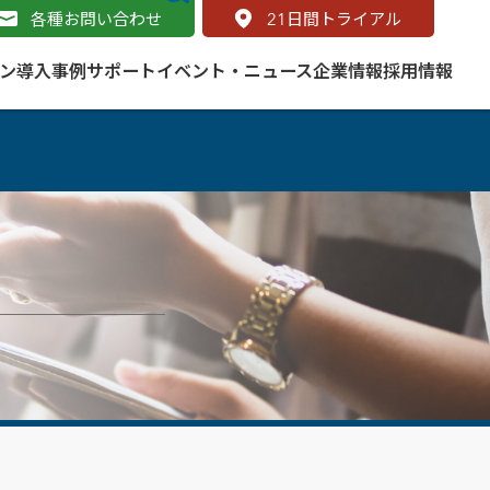
各種お問い合わせ
21
日間トライアル
ン
導入事例
サポート
イベント・ニュース
企業情報
採用情報
サービス
 をはじめよう
naged Cloud Service
道路
S（地理情報システム）とは
Enterprise のマネージドサービス
基礎解説
line
ートモビリティ
学ぼう ArcGIS
ッピング プラットフォーム
タルサイト
と学ぶ
み
ネスマップ用語集
・研究機関