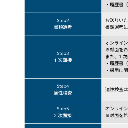
・履歴書（
Step2
お送りいた
書類選考
書類選考に
オンライン
※対面を希
Step3
また、1 
1 次面接
・履歴書（
・採用に関
Step4
適性検査は
適性検査
Step5
オンライン
2 次面接
※対面を希