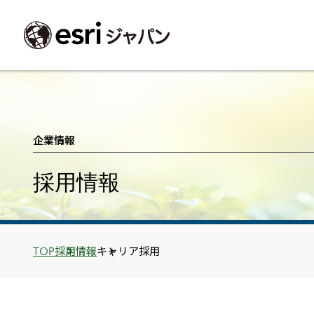
ArcGIS製品
中央省庁
サポート
事例一覧
イベント
会社情報
採用応募の方
自治体
よく見られて
企業情報
ArcGISとは
中央省庁
サポートトップ
事例検索
今後のイベント
会社概要
新卒採用（国内・海外大学卒業）
政策支援
My Esri 利用
採用情報
地理空間情報の統合管理プラットフォーム
防衛・安全保障
サポートからのお知らせ
新着事例
GISコミュニティフォーラム
事業所一覧
キャリア採用
情報公開
お問い合せ
ArcGIS Online
海洋
ヘルプ・マニュアル
注目事例
Esriユーザー会
コーポレートガバナンス
採用に関するよくある質問
農業
アカデミック
SaaS マッピング プラットフォーム
保健・医療・介護
よく見られているページ
コンプライアンス
森林
ArcGIS for Per
ArcGIS Pro
宇宙利用
リスクマネジメント
公共事業
Student Us
高機能デスクトップ GIS アプリケーション
eBookで見る
Breadcrumbs
TOP
採用情報
キャリア採用
ArcGIS Enterprise
沿革
ArcGIS Devel
上水道・下水
GIS とマッピングの基盤システム
建設 土木
ArcGISの歴史
防災・公共安
ガイド
ArcGIS Developers
Esriについて
独自アプリの開発