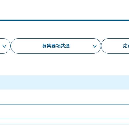
メールマガジン
製造業
大学
ソーシャルメディア
保険
小中
金融
不動産
リテール
募集要項共通
応
カーボンニュートラル