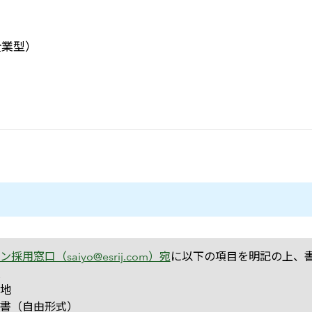
）
企業型）
ン採用窓口（saiyo@esrij.com）宛
に以下の項目を明記の上、
地
書（自由形式）