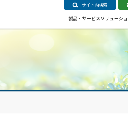
サイト内検索
製品・サービス
ソリューショ
いるページ
データ
社会インフラ
サポートポリシー
業種別事例
ニュース
ESRIジャパンの取り組み
企業情報をお求めの方
クラウド
交通
GIS
ガイド
ESRIジャパン データコンテンツ
電力
サポートポリシー概要
中央省庁・研究（事例）
すべてのニュース
環境への取り組み
会社説明会（Online）
ArcGIS Ma
高速
GI
ArcGISですぐに利用できるデータコンテンツ
ArcGIS 
ガス
標準サポート
自治体（事例）
お知らせ
高品質なサービスの提供
資料請求
鉄道
GIS
ArcGIS Online コンテンツ
ArcGIS On
パック利用ガイド
通信
開発者向けサポート
社会インフラ（事例）
プレスリリース
働きやすい労働環境の整備
キャリアメルマガ購読
スマ
自宅で
すぐに利用できる世界中のデータコンテンツ
SaaS マ
sonal Use /
動作環境ポリシー
交通（事例）
製品情報
地域社会への貢献
キャリアオンライン相談
ポー
GIS データストア
e 利用ガイド
製品ライフサイクル
建設・土木（事例）
サポートからのお知らせ
SDGsへの米国Esri社の取り組み
もっ
oper Bundle 利用
道
ArcMap のサポートについて
防災・公共安全（事例）
地図
SDGsへのESRIジャパンの取り組
ビジ
全
ビジネス
ArcGIS Engine のサポートについ
ビジネス（事例）
ArcConnect
教育
て
教育（事例）
ArcGIS ブログ