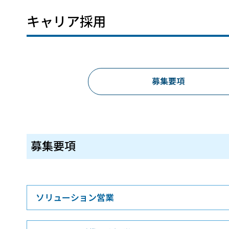
建設・土木
防災
キャリア採用
すべての製品を見る
警察
サービス
トレーニング サービス
募集要項
コンサルティング サービス
Esri製品サポート サービス
開発者サポート サービス
募集要項
ソリューション営業