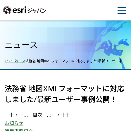
ニュース
Breadcrumbs
TOP
ニュース
法務省 地図XMLフォーマットに対応しました/最新ユーザー事…
法務省 地図XMLフォーマットに対応
しました/最新ユーザー事例公開！
╋╋・‥… 目次 …‥・╋╋
お知らせ