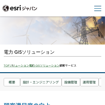
電力 GISソリューション
Breadcrumbs
TOP
ソリューション
電力 GISソリューション
顧客サービス
概要
設計・エンジニアリング
設備管理
運用管理
レ