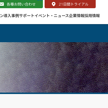
各種お問い合わせ
21
日間トライアル
ン
導入事例
サポート
イベント・ニュース
企業情報
採用情報
サービス
 をはじめよう
naged Cloud Service
道路
S（地理情報システム）とは
Enterprise のマネージドサービス
基礎解説
line
ートモビリティ
学ぼう ArcGIS
ッピング プラットフォーム
タルサイト
と学ぶ
み
ネスマップ用語集
・研究機関