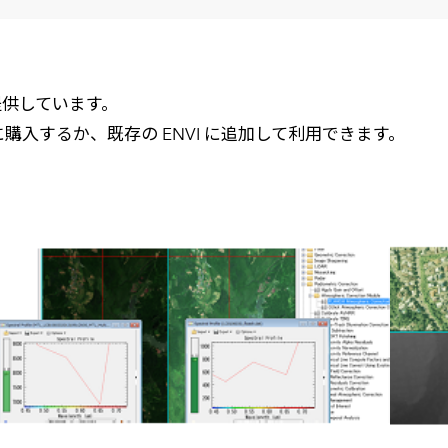
メールマガジン
製造業
大学
ソーシャルメディア
保険
小中
金融
提供しています。
不動産
リテール
に購入するか、既存の ENVI に追加して利用できます。
カーボンニュートラル