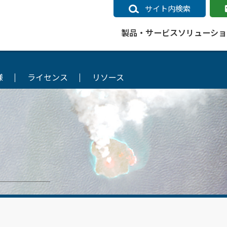
サイト内検索
製品・サービス
ソリューショ
様
ライセンス
リソース
いるページ
データ
社会インフラ
サポートポリシー
業種別事例
ニュース
ESRIジャパンの取り組み
企業情報をお求めの方
クラウド
交通
GIS
ガイド
ESRIジャパン データコンテンツ
電力
サポートポリシー概要
中央省庁・研究（事例）
すべてのニュース
環境への取り組み
会社説明会（Online）
ArcGIS Ma
高速
GI
ArcGISですぐに利用できるデータコンテンツ
ArcGIS 
ガス
標準サポート
自治体（事例）
お知らせ
高品質なサービスの提供
資料請求
鉄道
GIS
ArcGIS Online コンテンツ
ArcGIS On
パック利用ガイド
通信
開発者向けサポート
社会インフラ（事例）
プレスリリース
働きやすい労働環境の整備
キャリアメルマガ購読
スマ
自宅で
すぐに利用できる世界中のデータコンテンツ
SaaS マ
sonal Use /
動作環境ポリシー
交通（事例）
製品情報
地域社会への貢献
キャリアオンライン相談
ポー
GIS データストア
e 利用ガイド
製品ライフサイクル
建設・土木（事例）
サポートからのお知らせ
SDGsへの米国Esri社の取り組み
もっ
oper Bundle 利用
道
ArcMap のサポートについて
防災・公共安全（事例）
地図
SDGsへのESRIジャパンの取り組
ビジ
全
ビジネス
ArcGIS Engine のサポートについ
ビジネス（事例）
ArcConnect
教育
て
教育（事例）
ArcGIS ブログ