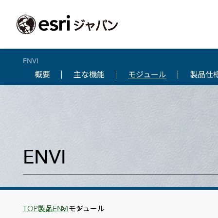
ENVI
概要
主な機能
モジュール
製品仕
ArcGIS製品
中央省庁
サポート
事例一覧
イベント
会社情報
採用応募の方
自治体
よく見られて
ArcGISとは
中央省庁
サポートトップ
事例検索
今後のイベント
会社概要
新卒採用（国内・海外大学卒業）
政策支援
My Esri 利用
地理空間情報の統合管理プラットフォーム
防衛・安全保障
サポートからのお知らせ
新着事例
GISコミュニティフォーラム
事業所一覧
キャリア採用
情報公開
お問い合せ
ArcGIS Online
海洋
ヘルプ・マニュアル
注目事例
Esriユーザー会
コーポレートガバナンス
採用に関するよくある質問
農業
アカデミック
SaaS マッピング プラットフォーム
ENVI
保健・医療・介護
よく見られているページ
コンプライアンス
森林
ArcGIS for Per
ArcGIS Pro
宇宙利用
リスクマネジメント
公共事業
Student Us
高機能デスクトップ GIS アプリケーション
eBookで見る
ArcGIS Enterprise
沿革
ArcGIS Devel
上水道・下水
GIS とマッピングの基盤システム
建設 土木
ArcGISの歴史
防災・公共安
ガイド
ArcGIS Developers
Breadcrumbs
TOP
製品
ENVI
モジュール
Esriについて
独自アプリの開発