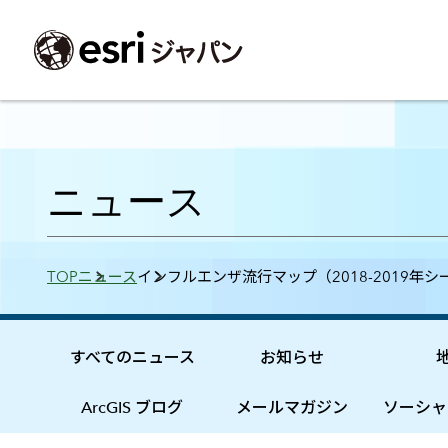
ArcGIS製品
中央省庁
サポート
事例一覧
イベント
会社情報
採用応募の方
自治体
よく見られて
ニュース
ArcGISとは
中央省庁
サポートトップ
事例検索
今後のイベント
会社概要
新卒採用（国内・海外大学卒業）
政策支援
My Esri 利用
地理空間情報の統合管理プラットフォーム
防衛・安全保障
サポートからのお知らせ
新着事例
GISコミュニティフォーラム
事業所一覧
キャリア採用
情報公開
お問い合せ
Breadcrumbs
TOP
ニュース
インフルエンザ流行マップ（2018-2019年
ArcGIS Online
海洋
ヘルプ・マニュアル
注目事例
Esriユーザー会
コーポレートガバナンス
採用に関するよくある質問
農業
アカデミック
SaaS マッピング プラットフォーム
保健・医療・介護
よく見られているページ
コンプライアンス
森林
ArcGIS for Per
ArcGIS Pro
宇宙利用
リスクマネジメント
公共事業
Student Us
高機能デスクトップ GIS アプリケーション
eBookで見る
すべてのニュース
お知らせ
ArcGIS Enterprise
沿革
ArcGIS Devel
上水道・下水
GIS とマッピングの基盤システム
建設 土木
ArcGISの歴史
防災・公共安
ガイド
ArcGIS ブログ
メールマガジン
ソーシャ
ArcGIS Developers
Esriについて
独自アプリの開発