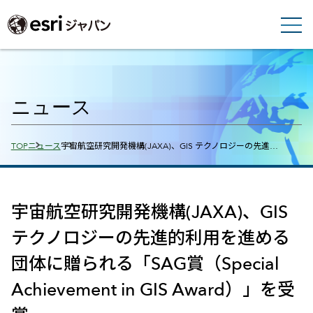
ニュース
Breadcrumbs
TOP
ニュース
宇宙航空研究開発機構(JAXA)、GIS テクノロジーの先進…
宇宙航空研究開発機構(JAXA)、GIS
テクノロジーの先進的利用を進める
団体に贈られる「SAG賞（Special
Achievement in GIS Award）」を受