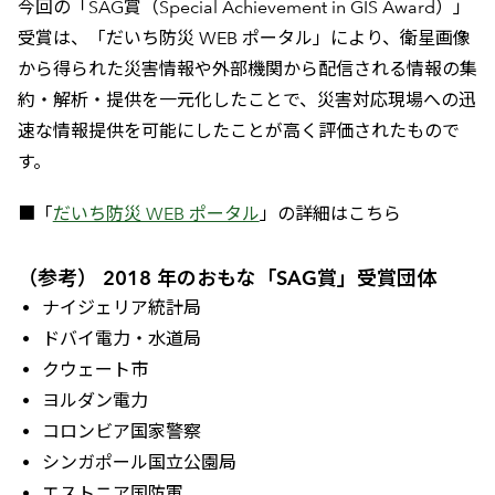
今回の「SAG賞（Special Achievement in GIS Award）」
受賞は、「だいち防災 WEB ポータル」により、衛星画像
から得られた災害情報や外部機関から配信される情報の集
約・解析・提供を一元化したことで、災害対応現場への迅
速な情報提供を可能にしたことが高く評価されたもので
す。
■「
だいち防災 WEB ポータル
」の詳細はこちら
（参考） 2018 年のおもな「SAG賞」受賞団体
ナイジェリア統計局
ドバイ電力・水道局
クウェート市
ヨルダン電力
コロンビア国家警察
シンガポール国立公園局
エストニア国防軍