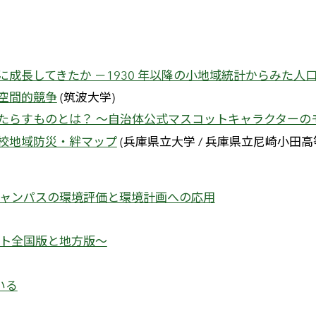
方角に成長してきたか －1930 年以降の小地域統計からみた人
税の空間的競争
(筑波大学)
せをもたらすものとは？ ～自治体公式マスコットキャラクター
等学校地域防災・絆マップ
(兵庫県立大学 / 兵庫県立尼崎小田高
学キャンパスの環境評価と環境計画への応用
リスト全国版と地方版～
いる