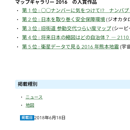
マップギャラリー 2016 の入賞作品
第 1 位 : ○○ナンバーに気をつけて!? ナ
第 2 位 : 日本を取り巻く安全保障環境
(ジオカタ
第 3 位 : 旧街道 参勤交代つらい度マップ
(シービ
第 4 位 : 将来日本の縮図はどの自治体？ ― 2
第 5 位 : 衛星データで見る 2016 年熊本地震
(宇
掲載種別
ニュース
地図
2018年6月18日
掲載日