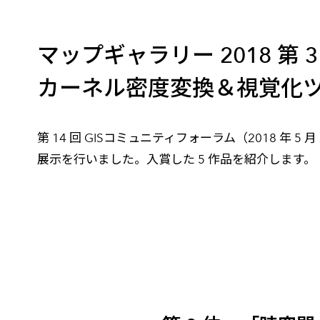
建設・土木
防災
すべての製品を見る
警察
サービス
マップギャラリー 2018 
カーネル密度変換＆視覚化ツール f
トレーニング サービス
コンサルティング サービス
Esri製品サポート サービス
第 14 回 GISコミュニティフォーラム（2018 年
開発者サポート サービス
展示を行いました。入賞した 5 作品を紹介します。