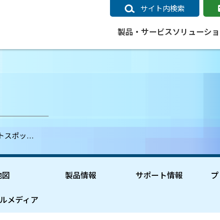
サイト内検索
製品・サービス
ソリューショ
いるページ
データ
社会インフラ
サポートポリシー
業種別事例
ニュース
ESRIジャパンの取り組み
企業情報をお求めの方
クラウド
交通
GIS
ガイド
ESRIジャパン データコンテンツ
電力
サポートポリシー概要
中央省庁・研究（事例）
すべてのニュース
環境への取り組み
会社説明会（Online）
ArcGIS Ma
高速
GI
ArcGISですぐに利用できるデータコンテンツ
ArcGIS 
ガス
標準サポート
自治体（事例）
お知らせ
高品質なサービスの提供
資料請求
鉄道
GIS
ットスポッ…
ArcGIS Online コンテンツ
ArcGIS On
パック利用ガイド
通信
開発者向けサポート
社会インフラ（事例）
プレスリリース
働きやすい労働環境の整備
キャリアメルマガ購読
スマ
自宅で
すぐに利用できる世界中のデータコンテンツ
SaaS マ
sonal Use /
動作環境ポリシー
交通（事例）
製品情報
地域社会への貢献
キャリアオンライン相談
ポー
GIS データストア
e 利用ガイド
製品ライフサイクル
建設・土木（事例）
サポートからのお知らせ
SDGsへの米国Esri社の取り組み
もっ
地図
製品情報
サポート情報
プ
oper Bundle 利用
道
ArcMap のサポートについて
防災・公共安全（事例）
地図
SDGsへのESRIジャパンの取り組
ビジ
全
ビジネス
ArcGIS Engine のサポートについ
ビジネス（事例）
ArcConnect
教育
ルメディア
て
教育（事例）
ArcGIS ブログ