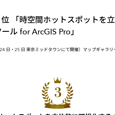
メールマガジン
製造業
大学
ソーシャルメディア
保険
小中
第 3 位 「時空間ホットスポット
金融
不動産
or ArcGIS Pro」
リテール
カーボンニュートラル
 5 月 24 日・25 日 東京ミッドタウンにて開催）マップギ