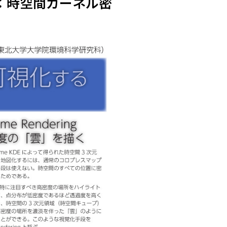
：時空間カーネル密
」