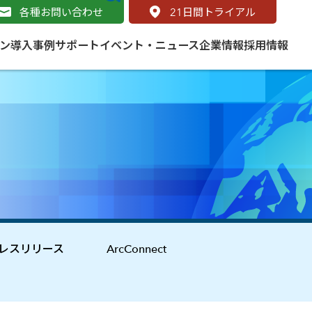
各種お問い合わせ
21
日間トライアル
ン
導入事例
サポート
イベント・ニュース
企業情報
採用情報
サービス
 をはじめよう
naged Cloud Service
道路
S（地理情報システム）とは
Enterprise のマネージドサービス
基礎解説
line
ートモビリティ
学ぼう ArcGIS
ッピング プラットフォーム
タルサイト
と学ぶ
レスリリース
ArcConnect
み
ネスマップ用語集
・研究機関