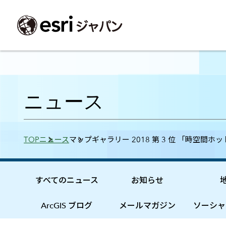
ArcGIS製品
中央省庁
サポート
事例一覧
イベント
会社情報
採用応募の方
自治体
よく見られて
ニュース
ArcGISとは
中央省庁
サポートトップ
事例検索
今後のイベント
会社概要
新卒採用（国内・海外大学卒業）
政策支援
My Esri 利用
地理空間情報の統合管理プラットフォーム
防衛・安全保障
サポートからのお知らせ
新着事例
GISコミュニティフォーラム
事業所一覧
キャリア採用
情報公開
お問い合せ
Breadcrumbs
TOP
ニュース
マップギャラリー 2018 第 3 位 「時空間ホ
ArcGIS Online
海洋
ヘルプ・マニュアル
注目事例
Esriユーザー会
コーポレートガバナンス
採用に関するよくある質問
農業
アカデミック
SaaS マッピング プラットフォーム
保健・医療・介護
よく見られているページ
コンプライアンス
森林
ArcGIS for Per
ArcGIS Pro
宇宙利用
リスクマネジメント
公共事業
Student Us
高機能デスクトップ GIS アプリケーション
eBookで見る
すべてのニュース
お知らせ
ArcGIS Enterprise
沿革
ArcGIS Devel
上水道・下水
GIS とマッピングの基盤システム
建設 土木
ArcGISの歴史
防災・公共安
ガイド
ArcGIS ブログ
メールマガジン
ソーシャ
ArcGIS Developers
Esriについて
独自アプリの開発