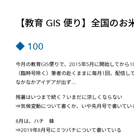
建設・土木
防災
すべての製品を見る
警察
サービス
【教育 GIS 便り】全国の
トレーニング サービス
◆ 100
コンサルティング サービス
Esri製品サポート サービス
今月の教育GIS便りで、2015年5月に開始してから
開発者サポート サービス
（臨時号除く）筆者の赴くままに毎月1回、配信して
なかなかアイデアが出ず…
残暑はいつまで続く？いまだに涼しくならない
⇒気候変動について書くか、いや先月号で書いてい
8月は、ハチ 蜂
⇒2019年8月号にミツバチについて書いている