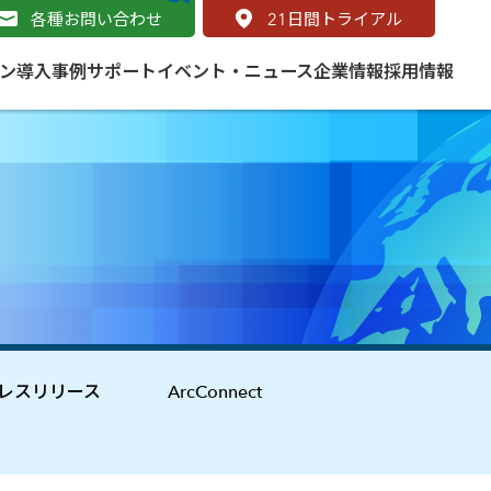
各種お問い合わせ
21
日間トライアル
ン
導入事例
サポート
イベント・ニュース
企業情報
採用情報
サービス
 をはじめよう
naged Cloud Service
道路
S（地理情報システム）とは
Enterprise のマネージドサービス
基礎解説
line
ートモビリティ
学ぼう ArcGIS
ッピング プラットフォーム
タルサイト
と学ぶ
レスリリース
ArcConnect
み
ネスマップ用語集
・研究機関