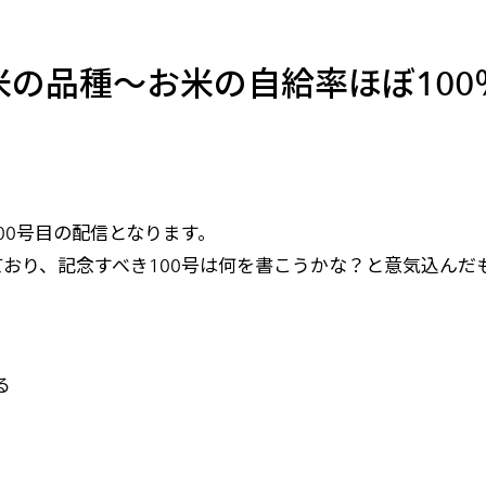
メールマガジン
製造業
大学
ソーシャルメディア
保険
小中
お米の品種～お米の自給率ほぼ100
金融
不動産
リテール
カーボンニュートラル
100号目の配信となります。
おり、記念すべき100号は何を書こうかな？と意気込んだ
る