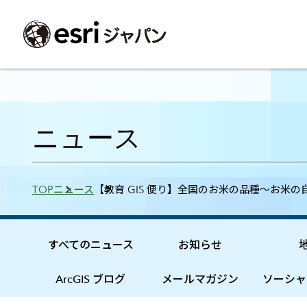
ArcGIS製品
中央省庁
サポート
事例一覧
イベント
会社情報
採用応募の方
自治体
よく見られて
ニュース
ArcGISとは
中央省庁
サポートトップ
事例検索
今後のイベント
会社概要
新卒採用（国内・海外大学卒業）
政策支援
My Esri 利用
地理空間情報の統合管理プラットフォーム
防衛・安全保障
サポートからのお知らせ
新着事例
GISコミュニティフォーラム
事業所一覧
キャリア採用
情報公開
お問い合せ
Breadcrumbs
TOP
ニュース
【教育 GIS 便り】全国のお米の品種～お米の
ArcGIS Online
海洋
ヘルプ・マニュアル
注目事例
Esriユーザー会
コーポレートガバナンス
採用に関するよくある質問
農業
アカデミック
SaaS マッピング プラットフォーム
保健・医療・介護
よく見られているページ
コンプライアンス
森林
ArcGIS for Per
ArcGIS Pro
宇宙利用
リスクマネジメント
公共事業
Student Us
高機能デスクトップ GIS アプリケーション
eBookで見る
すべてのニュース
お知らせ
ArcGIS Enterprise
沿革
ArcGIS Devel
上水道・下水
GIS とマッピングの基盤システム
建設 土木
ArcGISの歴史
防災・公共安
ガイド
ArcGIS ブログ
メールマガジン
ソーシャ
ArcGIS Developers
Esriについて
独自アプリの開発