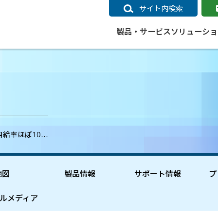
サイト内検索
製品・サービス
ソリューショ
いるページ
データ
社会インフラ
サポートポリシー
業種別事例
ニュース
ESRIジャパンの取り組み
企業情報をお求めの方
クラウド
交通
GIS
ガイド
ESRIジャパン データコンテンツ
電力
サポートポリシー概要
中央省庁・研究（事例）
すべてのニュース
環境への取り組み
会社説明会（Online）
ArcGIS Ma
高速
GI
ArcGISですぐに利用できるデータコンテンツ
ArcGIS 
ガス
標準サポート
自治体（事例）
お知らせ
高品質なサービスの提供
資料請求
鉄道
GIS
自給率ほぼ10…
ArcGIS Online コンテンツ
ArcGIS On
パック利用ガイド
通信
開発者向けサポート
社会インフラ（事例）
プレスリリース
働きやすい労働環境の整備
キャリアメルマガ購読
スマ
自宅で
すぐに利用できる世界中のデータコンテンツ
SaaS マ
sonal Use /
動作環境ポリシー
交通（事例）
製品情報
地域社会への貢献
キャリアオンライン相談
ポー
GIS データストア
e 利用ガイド
製品ライフサイクル
建設・土木（事例）
サポートからのお知らせ
SDGsへの米国Esri社の取り組み
もっ
地図
製品情報
サポート情報
プ
oper Bundle 利用
道
ArcMap のサポートについて
防災・公共安全（事例）
地図
SDGsへのESRIジャパンの取り組
ビジ
全
ビジネス
ArcGIS Engine のサポートについ
ビジネス（事例）
ArcConnect
教育
ルメディア
て
教育（事例）
ArcGIS ブログ