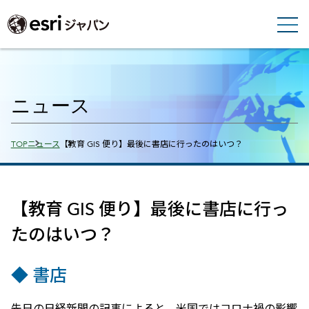
ニュース
Breadcrumbs
TOP
ニュース
【教育 GIS 便り】最後に書店に行ったのはいつ？
【教育 GIS 便り】最後に書店に行っ
たのはいつ？
◆ 書店
先日の日経新聞の記事によると、米国ではコロナ禍の影響