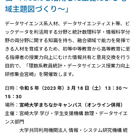
域主題図づくり～」
データサイエンス系人材、データサイエンティスト等、ビ
ックデータを利活用する分野と統計数理科学・情報科学分
野の両分野に関する知識を持ち、融合領域で能力を発揮で
きる人材を育成するため、初等中等教育から高等教育に至
る指導者の授業力向上にむけた情報共有と意見交換を行う
目的で、「理数系教員統計・データサイエンス授業力向上
研修集会宮崎」を開催致します。
日時：
令和 5 年（2023 年）3 月 18 日（土） 13：30 ～
15：30
場所：
宮崎大学まちなかキャンパス（オンライン併用）
主催：宮崎大学 学び・学生支援機構 数理・データサイエ
ンス部門
大学共同利用機関法人 情報・システム研究機構 統