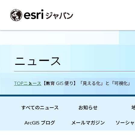
ArcGIS製品
中央省庁
サポート
事例一覧
イベント
会社情報
採用応募の方
自治体
よく見られて
ニュース
ArcGISとは
中央省庁
サポートトップ
事例検索
今後のイベント
会社概要
新卒採用（国内・海外大学卒業）
政策支援
My Esri 利用
地理空間情報の統合管理プラットフォーム
防衛・安全保障
サポートからのお知らせ
新着事例
GISコミュニティフォーラム
事業所一覧
キャリア採用
情報公開
お問い合せ
Breadcrumbs
TOP
ニュース
【教育 GIS 便り】「見える化」と「可視化」
ArcGIS Online
海洋
ヘルプ・マニュアル
注目事例
Esriユーザー会
コーポレートガバナンス
採用に関するよくある質問
農業
アカデミック
SaaS マッピング プラットフォーム
保健・医療・介護
よく見られているページ
コンプライアンス
森林
ArcGIS for Per
ArcGIS Pro
宇宙利用
リスクマネジメント
公共事業
Student Us
高機能デスクトップ GIS アプリケーション
eBookで見る
すべてのニュース
お知らせ
ArcGIS Enterprise
沿革
ArcGIS Devel
上水道・下水
GIS とマッピングの基盤システム
建設 土木
ArcGISの歴史
防災・公共安
ガイド
ArcGIS ブログ
メールマガジン
ソーシャ
ArcGIS Developers
Esriについて
独自アプリの開発