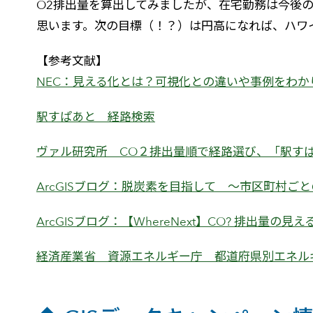
O2排出量を算出してみましたが、在宅勤務は今後
思います。次の目標（！？）は円高になれば、ハワ
【参考文献】
NEC：見える化とは？可視化との違いや事例をわか
駅すぱあと 経路検索
ヴァル研究所 CO２排出量順で経路選び、「駅す
ArcGISブログ：脱炭素を目指して ～市区町村ご
ArcGISブログ：【WhereNext】CO? 排出量の
経済産業省 資源エネルギー庁 都道府県別エネル