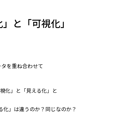
メールマガジン
製造業
大学
ソーシャルメディア
保険
小中
る化」と「可視化」
金融
不動産
リテール
カーボンニュートラル
ータを重ね合わせて
「可視化」と「見える化」と
る化」は違うのか？同じなのか？