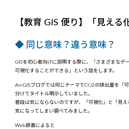
建設・土木
防災
すべての製品を見る
警察
サービス
【教育 GIS 便り】「見え
トレーニング サービス
◆ 同じ意味？違う意味？
コンサルティング サービス
Esri製品サポート サービス
GISを初心者向けに説明する際に、「さまざまなデ
開発者サポート サービス
可視化することができる」という話をします。
ArcGISブログでは同じテーマでCO2の排出量を
分けてタイトル明示していました。
普段は気にならないのですが、「可視化」と「見え
気になってしまい調べてみました。
Web辞書によると