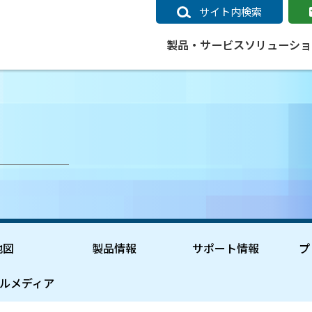
サイト内検索
製品・サービス
ソリューショ
いるページ
データ
社会インフラ
サポートポリシー
業種別事例
ニュース
ESRIジャパンの取り組み
企業情報をお求めの方
クラウド
交通
GIS
ガイド
ESRIジャパン データコンテンツ
電力
サポートポリシー概要
中央省庁・研究（事例）
すべてのニュース
環境への取り組み
会社説明会（Online）
ArcGIS Ma
高速
GI
ArcGISですぐに利用できるデータコンテンツ
ArcGIS 
ガス
標準サポート
自治体（事例）
お知らせ
高品質なサービスの提供
資料請求
鉄道
GIS
ArcGIS Online コンテンツ
ArcGIS On
パック利用ガイド
通信
開発者向けサポート
社会インフラ（事例）
プレスリリース
働きやすい労働環境の整備
キャリアメルマガ購読
スマ
自宅で
すぐに利用できる世界中のデータコンテンツ
SaaS マ
sonal Use /
動作環境ポリシー
交通（事例）
製品情報
地域社会への貢献
キャリアオンライン相談
ポー
GIS データストア
e 利用ガイド
製品ライフサイクル
建設・土木（事例）
サポートからのお知らせ
SDGsへの米国Esri社の取り組み
もっ
地図
製品情報
サポート情報
プ
oper Bundle 利用
道
ArcMap のサポートについて
防災・公共安全（事例）
地図
SDGsへのESRIジャパンの取り組
ビジ
全
ビジネス
ArcGIS Engine のサポートについ
ビジネス（事例）
ArcConnect
教育
ルメディア
て
教育（事例）
ArcGIS ブログ