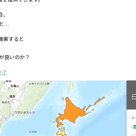
合、
と…
検索すると
が良いのか？
か？