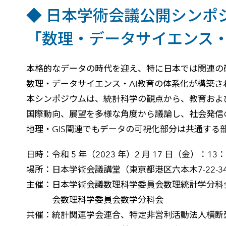
◆ 日本学術会議公開シンポ
「数理・データサイエンス・
本格的なデータの時代を迎え、特に日本では関連の
数理・データサイエンス・AI教育の体系化が構築さ
本シンポジウムは、統計科学の観点から、教育およ
国際動向、展望を多様な角度から議論し、社会発信
地理・GIS関連でもデータの可視化部分は共通する
日時：令和 5 年（2023 年）2 月 17 日（金）：13：
場所：日本学術会議講堂（東京都港区六本木7-22-
主催：日本学術会議数理科学委員会数理統計学分科
会数理科学委員会数学分科会
共催：統計関連学会連合、特定非営利活動法人横断