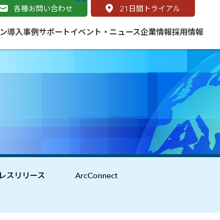
各種お問い合わせ
21
日間トライアル
ン
導入事例
サポート
イベント・ニュース
企業情報
採用情報
サービス
 をはじめよう
naged Cloud Service
道路
S（地理情報システム）とは
Enterprise のマネージドサービス
基礎解説
line
ートモビリティ
学ぼう ArcGIS
ッピング プラットフォーム
タルサイト
と学ぶ
レスリリース
ArcConnect
み
ネスマップ用語集
・研究機関