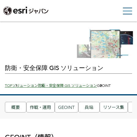
防衛・安全保障 GIS ソリューション
Breadcrumbs
TOP
ソリューション
防衛・安全保障 GIS ソリューション
GEOINT
概要
作戦・運用
GEOINT
兵站
リソース集
ド