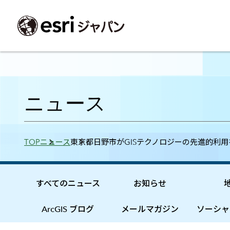
ArcGIS製品
中央省庁
サポート
事例一覧
イベント
会社情報
採用応募の方
自治体
よく見られて
ニュース
ArcGISとは
中央省庁
サポートトップ
事例検索
今後のイベント
会社概要
新卒採用（国内・海外大学卒業）
政策支援
My Esri 利用
地理空間情報の統合管理プラットフォーム
防衛・安全保障
サポートからのお知らせ
新着事例
GISコミュニティフォーラム
事業所一覧
キャリア採用
情報公開
お問い合せ
Breadcrumbs
TOP
ニュース
東京都日野市がGISテクノロジーの先進的利
ArcGIS Online
海洋
ヘルプ・マニュアル
注目事例
Esriユーザー会
コーポレートガバナンス
採用に関するよくある質問
農業
アカデミック
SaaS マッピング プラットフォーム
保健・医療・介護
よく見られているページ
コンプライアンス
森林
ArcGIS for Per
ArcGIS Pro
宇宙利用
リスクマネジメント
公共事業
Student Us
高機能デスクトップ GIS アプリケーション
eBookで見る
すべてのニュース
お知らせ
ArcGIS Enterprise
沿革
ArcGIS Devel
上水道・下水
GIS とマッピングの基盤システム
建設 土木
ArcGISの歴史
防災・公共安
ガイド
ArcGIS ブログ
メールマガジン
ソーシャ
ArcGIS Developers
Esriについて
独自アプリの開発