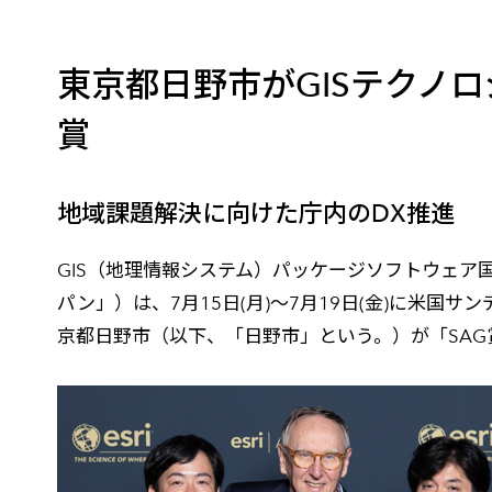
建設・土木
防災
すべての製品を見る
警察
サービス
東京都日野市がGISテクノ
賞
トレーニング サービス
コンサルティング サービス
地域課題解決に向けた庁内のDX推進
Esri製品サポート サービス
開発者サポート サービス
GIS（地理情報システム）パッケージソフトウェア国
パン」）は、7月15日(月)～7月19日(金)に米国
京都日野市（以下、「日野市」という。）が「SAG賞（Spec