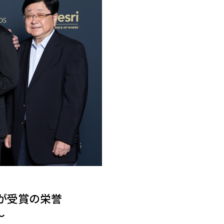
が受賞の栄誉
～