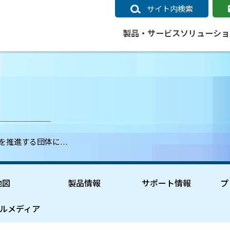
サイト内検索
製品・サービス
ソリューショ
いるページ
データ
社会インフラ
サポートポリシー
業種別事例
ニュース
ESRIジャパンの取り組み
企業情報をお求めの方
クラウド
交通
GIS
ガイド
ESRIジャパン データコンテンツ
電力
サポートポリシー概要
中央省庁・研究（事例）
すべてのニュース
環境への取り組み
会社説明会（Online）
ArcGIS Ma
高速
GI
ArcGISですぐに利用できるデータコンテンツ
ArcGIS 
ガス
標準サポート
自治体（事例）
お知らせ
高品質なサービスの提供
資料請求
鉄道
GIS
用を推進する団体に…
ArcGIS Online コンテンツ
ArcGIS On
パック利用ガイド
通信
開発者向けサポート
社会インフラ（事例）
プレスリリース
働きやすい労働環境の整備
キャリアメルマガ購読
スマ
自宅で
すぐに利用できる世界中のデータコンテンツ
SaaS マ
sonal Use /
動作環境ポリシー
交通（事例）
製品情報
地域社会への貢献
キャリアオンライン相談
ポー
GIS データストア
e 利用ガイド
製品ライフサイクル
建設・土木（事例）
サポートからのお知らせ
SDGsへの米国Esri社の取り組み
もっ
地図
製品情報
サポート情報
プ
oper Bundle 利用
道
ArcMap のサポートについて
防災・公共安全（事例）
地図
SDGsへのESRIジャパンの取り組
ビジ
全
ビジネス
ArcGIS Engine のサポートについ
ビジネス（事例）
ArcConnect
教育
ルメディア
て
教育（事例）
ArcGIS ブログ