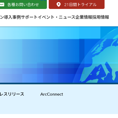
各種お問い合わせ
21
日間トライアル
ン
導入事例
サポート
イベント・ニュース
企業情報
採用情報
サービス
 をはじめよう
naged Cloud Service
道路
S（地理情報システム）とは
Enterprise のマネージドサービス
基礎解説
line
ートモビリティ
学ぼう ArcGIS
ッピング プラットフォーム
タルサイト
と学ぶ
レスリリース
ArcConnect
み
ネスマップ用語集
・研究機関