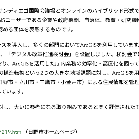
国サンディエゴ国際会議場とオンラインのハイブリッド形式で
ArcGISユーザーである企業や政府機関、自治体、教育・研
認める団体を表彰するものです。
センスを導入し、多くの部門においてArcGISを利用していま
め、「デジタル改革推進検討会」を設置しました。検討会で
り、ArcGISを活用した庁内業務の効率化・高度化を図っ
構造転換という2つの大きな地域課題に対し、ArcGIS
（日野市・立川市・三鷹市・小金井市）による住民情報を管
しています。
対し、大いに参考になる取り組みであると高く評価された
27219.html
（日野市ホームページ）