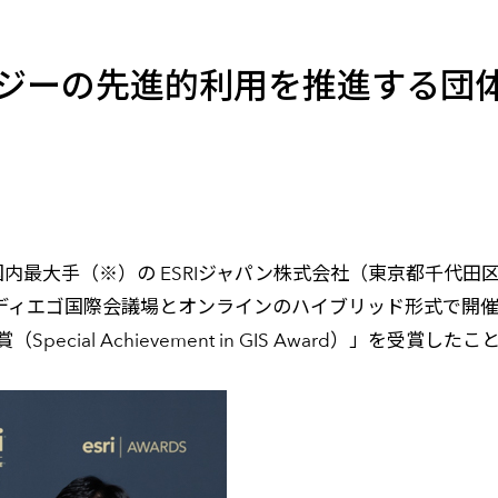
メールマガジン
製造業
大学
ソーシャルメディア
保険
小中
ロジーの先進的利用を推進する団
金融
不動産
リテール
カーボンニュートラル
内最大手（※）の ESRIジャパン株式会社（東京都千代田区
サンディエゴ国際会議場とオンラインのハイブリッド形式で開催中
ial Achievement in GIS Award）」を受賞し