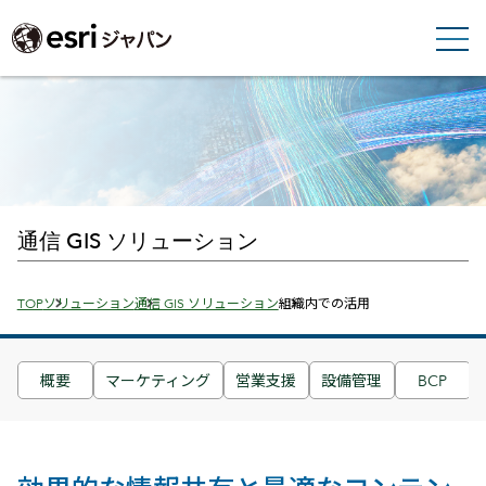
通信 GIS ソリューション
Breadcrumbs
TOP
ソリューション
通信 GIS ソリューション
組織内での活用
概要
マーケティング
営業支援
設備管理
BCP