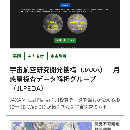
事例
中央省庁
宇宙利用
宇宙航空研究開発機構（JAXA） 月
惑星探査データ解析グループ
（JLPEDA）
JAXA Virtual Planet：月探査データを誰もが使える形
に─ 3D Web GIS が拓く新たな宇宙探査の地平