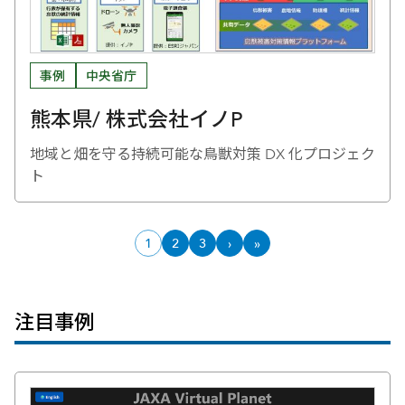
事例
中央省庁
熊本県/ 株式会社イノP
地域と畑を守る持続可能な鳥獣対策 DX 化プロジェク
ト
1
2
3
›
»
ページ目
ページ目
次のページへ
最後のページへ
注目事例