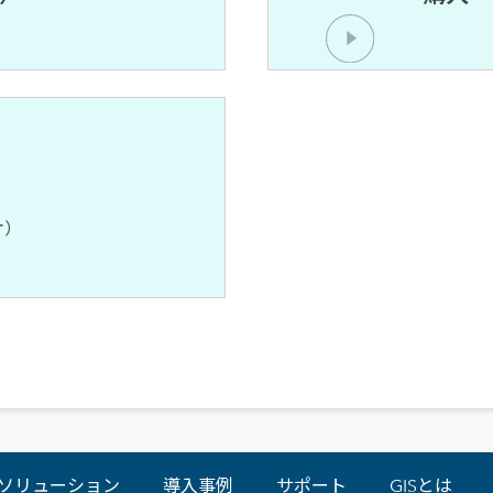
オ）
ソリューション
導入事例
サポート
GISとは