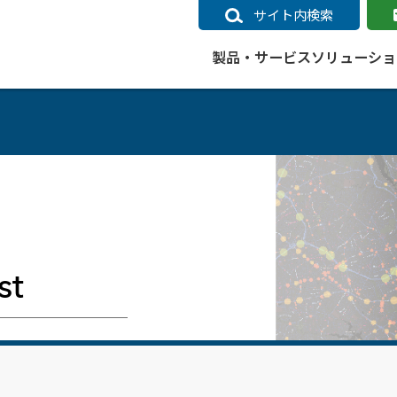
サイト内検索
製品・サービス
ソリューショ
いるページ
データ
社会インフラ
サポートポリシー
業種別事例
ニュース
ESRIジャパンの取り組み
企業情報をお求めの方
クラウド
交通
GIS
ガイド
ESRIジャパン データコンテンツ
電力
サポートポリシー概要
中央省庁・研究（事例）
すべてのニュース
環境への取り組み
会社説明会（Online）
ArcGIS Ma
高速
GI
ArcGISですぐに利用できるデータコンテンツ
ArcGIS 
ガス
標準サポート
自治体（事例）
お知らせ
高品質なサービスの提供
資料請求
鉄道
GIS
ArcGIS Online コンテンツ
ArcGIS On
パック利用ガイド
通信
開発者向けサポート
社会インフラ（事例）
プレスリリース
働きやすい労働環境の整備
キャリアメルマガ購読
スマ
自宅で
すぐに利用できる世界中のデータコンテンツ
SaaS マ
st
sonal Use /
動作環境ポリシー
交通（事例）
製品情報
地域社会への貢献
キャリアオンライン相談
ポー
GIS データストア
e 利用ガイド
製品ライフサイクル
建設・土木（事例）
サポートからのお知らせ
SDGsへの米国Esri社の取り組み
もっ
oper Bundle 利用
道
ArcMap のサポートについて
防災・公共安全（事例）
地図
SDGsへのESRIジャパンの取り組
ビジ
全
ビジネス
ArcGIS Engine のサポートについ
ビジネス（事例）
ArcConnect
教育
て
教育（事例）
ArcGIS ブログ