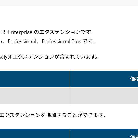
メールマガジン
製造業
大学
ソーシャルメディア
保険
小中
金融
 ArcGIS Enterprise のエクステンションです。
不動産
リテール
、Professional、Professional Plus です。
カーボンニュートラル
rk Analyst エクステンションが含まれています。
価
は、個別にエクステンションを追加することができます。
価