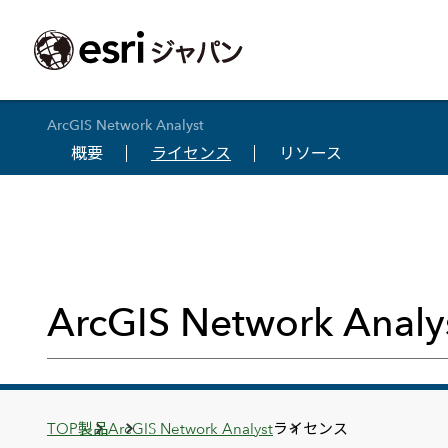
ArcGIS Network Analyst
概要
ライセンス
リソース
ArcGIS製品
中央省庁
サポート
事例一覧
イベント
会社情報
採用応募の方
自治体
よく見られて
ArcGISとは
中央省庁
サポートトップ
事例検索
今後のイベント
会社概要
新卒採用（国内・海外大学卒業）
政策支援
My Esri 利用
地理空間情報の統合管理プラットフォーム
防衛・安全保障
サポートからのお知らせ
新着事例
GISコミュニティフォーラム
事業所一覧
キャリア採用
情報公開
お問い合せ
ArcGIS Online
海洋
ヘルプ・マニュアル
注目事例
Esriユーザー会
コーポレートガバナンス
採用に関するよくある質問
農業
アカデミック
SaaS マッピング プラットフォーム
ArcGIS Network Analy
保健・医療・介護
よく見られているページ
コンプライアンス
森林
ArcGIS for Per
ArcGIS Pro
宇宙利用
リスクマネジメント
公共事業
Student Us
高機能デスクトップ GIS アプリケーション
eBookで見る
ArcGIS Enterprise
沿革
ArcGIS Devel
上水道・下水
GIS とマッピングの基盤システム
建設 土木
ArcGISの歴史
防災・公共安
ガイド
ArcGIS Developers
Breadcrumbs
TOP
製品
ArcGIS Network Analyst
ライセンス
Esriについて
独自アプリの開発