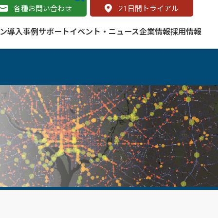
各種お問い合わせ
21
日間トライアル
ン
導入事例
サポート
イベント・ニュース
企業情報
採用情報
サービス
 をはじめよう
naged Cloud Service
道路
S（地理情報システム）とは
Enterprise のマネージドサービス
基礎解説
line
ートモビリティ
学ぼう ArcGIS
ッピング プラットフォーム
タルサイト
と学ぶ
み
ネスマップ用語集
・研究機関