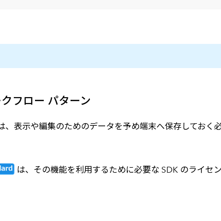
メールマガジン
製造業
大学
ソーシャルメディア
保険
小中
金融
不動産
リテール
カーボンニュートラル
ークフロー パターン
は、表示や編集のためのデータを予め端末へ保存しておく
は、その機能を利用するために必要な SDK のライセ