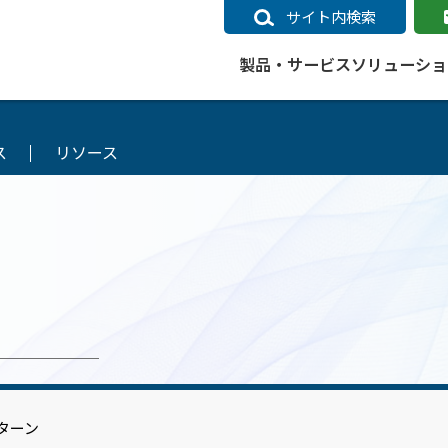
サイト内検索
製品・サービス
ソリューショ
ス
リソース
いるページ
データ
社会インフラ
サポートポリシー
業種別事例
ニュース
ESRIジャパンの取り組み
企業情報をお求めの方
クラウド
交通
GIS
ガイド
ESRIジャパン データコンテンツ
電力
サポートポリシー概要
中央省庁・研究（事例）
すべてのニュース
環境への取り組み
会社説明会（Online）
ArcGIS Ma
高速
GI
ArcGISですぐに利用できるデータコンテンツ
ArcGIS 
ガス
標準サポート
自治体（事例）
お知らせ
高品質なサービスの提供
資料請求
鉄道
GIS
ArcGIS Online コンテンツ
ArcGIS On
パック利用ガイド
通信
開発者向けサポート
社会インフラ（事例）
プレスリリース
働きやすい労働環境の整備
キャリアメルマガ購読
スマ
自宅で
すぐに利用できる世界中のデータコンテンツ
SaaS マ
sonal Use /
動作環境ポリシー
交通（事例）
製品情報
地域社会への貢献
キャリアオンライン相談
ポー
GIS データストア
e 利用ガイド
製品ライフサイクル
建設・土木（事例）
サポートからのお知らせ
SDGsへの米国Esri社の取り組み
もっ
oper Bundle 利用
道
ArcMap のサポートについて
防災・公共安全（事例）
地図
SDGsへのESRIジャパンの取り組
ビジ
全
ビジネス
ArcGIS Engine のサポートについ
ビジネス（事例）
ArcConnect
教育
ターン
て
教育（事例）
ArcGIS ブログ