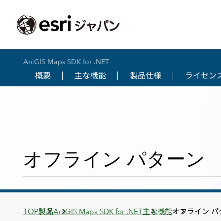
ArcGIS Maps SDK for .NET
概要
主な機能
製品仕様
ライセン
ArcGIS製品
中央省庁
サポート
事例一覧
イベント
会社情報
採用応募の方
自治体
よく見られて
ArcGISとは
中央省庁
サポートトップ
事例検索
今後のイベント
会社概要
新卒採用（国内・海外大学卒業）
政策支援
My Esri 利用
地理空間情報の統合管理プラットフォーム
防衛・安全保障
サポートからのお知らせ
新着事例
GISコミュニティフォーラム
事業所一覧
キャリア採用
情報公開
お問い合せ
ArcGIS Online
海洋
ヘルプ・マニュアル
注目事例
Esriユーザー会
コーポレートガバナンス
採用に関するよくある質問
農業
アカデミック
SaaS マッピング プラットフォーム
オフライン パターン
保健・医療・介護
よく見られているページ
コンプライアンス
森林
ArcGIS for Per
ArcGIS Pro
宇宙利用
リスクマネジメント
公共事業
Student Us
高機能デスクトップ GIS アプリケーション
eBookで見る
ArcGIS Enterprise
沿革
ArcGIS Devel
上水道・下水
GIS とマッピングの基盤システム
建設 土木
ArcGISの歴史
防災・公共安
ガイド
ArcGIS Developers
Breadcrumbs
TOP
製品
ArcGIS Maps SDK for .NET
主な機能
オフライン パ
Esriについて
独自アプリの開発