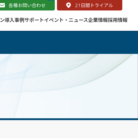
各種お問い合わせ
21
日間トライアル
ン
導入事例
サポート
イベント・ニュース
企業情報
採用情報
サービス
 をはじめよう
naged Cloud Service
道路
S（地理情報システム）とは
Enterprise のマネージドサービス
基礎解説
line
ートモビリティ
学ぼう ArcGIS
ッピング プラットフォーム
タルサイト
と学ぶ
み
ネスマップ用語集
・研究機関