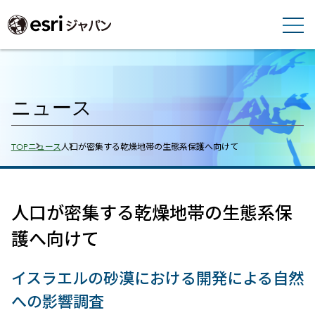
ニュース
Breadcrumbs
TOP
ニュース
人口が密集する乾燥地帯の生態系保護へ向けて
人口が密集する乾燥地帯の生態系保
護へ向けて
イスラエルの砂漠における開発による自然
への影響調査