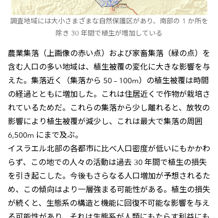
調査地域には大小さまざまな自然保護区があり、南部の 1 か所を
除き 30 年間で植生が増加している
農業集落（上画像の赤い点）および家畜集落（緑の点）を
含む人口の多い地域は、植生被覆の変化に大きな影響を与
えた。集落近く（集落から 50 – 100m）の植生被覆は時間
の経過とともに増加した。これは住居近くで作物が栽培さ
れているためだ。これらの集落から少し離れると、放牧の
影響により植生被覆が減少し、これは最大で集落の周囲
6,500m にまで及ぶ。
イスラエル北部の各都市に比べ人口密度が低いにもかかわ
らず、この地での人々の活動は過去 30 年間で植生の損失
を引き起こした。今後もさらなる人口増加が予想されるた
め、この傾向はより一層強まる可能性がある。植生の損失
が続くと、生態系の構造と機能に回復不可能な影響を与え
る可能性があり、それは生態系が人類にもたらす利益にも