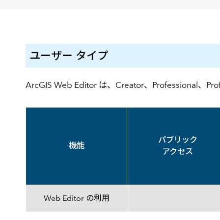
建設・土木
防災
すべての製品を見る
警察
サービス
ユーザー タイプ
トレーニング サービス
コンサルティング サービス
ArcGIS Web Editor は、Creator、Professional、Prof
Esri製品サポート サービス
開発者サポート サービス
パブリック
機能
アクセス
機能表
Web Editor の利用