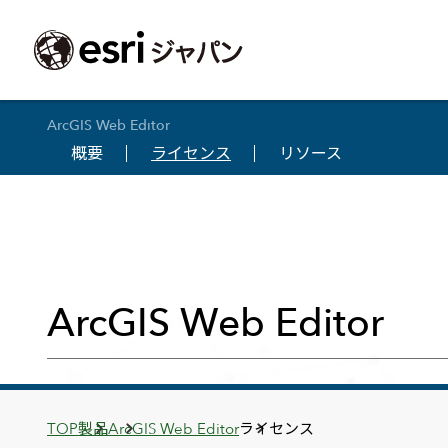
ArcGIS Web Editor
概要
ライセンス
リソース
ArcGIS製品
中央省庁
サポート
事例一覧
イベント
会社情報
採用応募の方
自治体
よく見られて
ArcGISとは
中央省庁
サポートトップ
事例検索
今後のイベント
会社概要
新卒採用（国内・海外大学卒業）
政策支援
My Esri 利用
地理空間情報の統合管理プラットフォーム
防衛・安全保障
サポートからのお知らせ
新着事例
GISコミュニティフォーラム
事業所一覧
キャリア採用
情報公開
お問い合せ
ArcGIS Online
海洋
ヘルプ・マニュアル
注目事例
Esriユーザー会
コーポレートガバナンス
採用に関するよくある質問
農業
アカデミック
SaaS マッピング プラットフォーム
ArcGIS Web Editor
保健・医療・介護
よく見られているページ
コンプライアンス
森林
ArcGIS for Per
ArcGIS Pro
宇宙利用
リスクマネジメント
公共事業
Student Us
高機能デスクトップ GIS アプリケーション
eBookで見る
ArcGIS Enterprise
沿革
ArcGIS Devel
上水道・下水
GIS とマッピングの基盤システム
建設 土木
ArcGISの歴史
防災・公共安
ガイド
ArcGIS Developers
Breadcrumbs
TOP
製品
ArcGIS Web Editor
ライセンス
Esriについて
独自アプリの開発