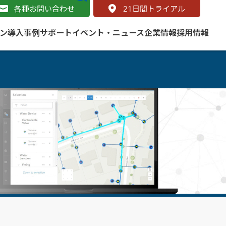
各種お問い合わせ
21
日間トライアル
ン
導入事例
サポート
イベント・ニュース
企業情報
採用情報
サービス
 をはじめよう
naged Cloud Service
道路
S（地理情報システム）とは
Enterprise のマネージドサービス
基礎解説
line
ートモビリティ
学ぼう ArcGIS
ッピング プラットフォーム
タルサイト
と学ぶ
み
ネスマップ用語集
・研究機関