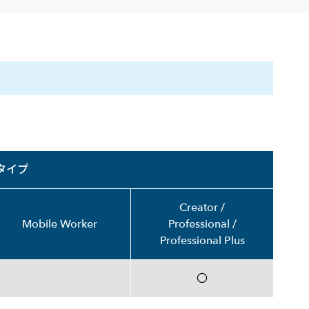
高
タイプ
Creator /
Mobile Worker
Professional /
Professional Plus
〇