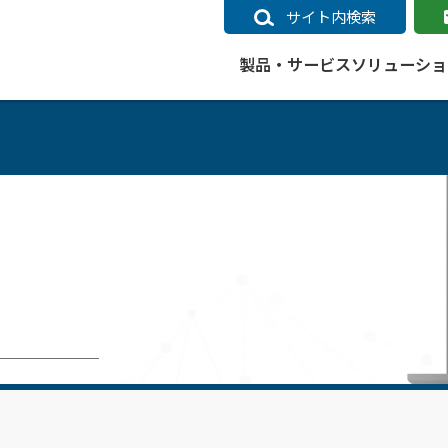
サイト内検索
製品・サービス
ソリューショ
いるページ
データ
社会インフラ
サポートポリシー
業種別事例
ニュース
ESRIジャパンの取り組み
企業情報をお求めの方
クラウド
交通
GIS
ガイド
ESRIジャパン データコンテンツ
電力
サポートポリシー概要
中央省庁・研究（事例）
すべてのニュース
環境への取り組み
会社説明会（Online）
ArcGIS Ma
高速
GI
ArcGISですぐに利用できるデータコンテンツ
ArcGIS 
ガス
標準サポート
自治体（事例）
お知らせ
高品質なサービスの提供
資料請求
鉄道
GIS
ArcGIS Online コンテンツ
ArcGIS On
パック利用ガイド
通信
開発者向けサポート
社会インフラ（事例）
プレスリリース
働きやすい労働環境の整備
キャリアメルマガ購読
スマ
自宅で
すぐに利用できる世界中のデータコンテンツ
SaaS マ
sonal Use /
動作環境ポリシー
交通（事例）
製品情報
地域社会への貢献
キャリアオンライン相談
ポー
GIS データストア
e 利用ガイド
製品ライフサイクル
建設・土木（事例）
サポートからのお知らせ
SDGsへの米国Esri社の取り組み
もっ
oper Bundle 利用
道
ArcMap のサポートについて
防災・公共安全（事例）
地図
SDGsへのESRIジャパンの取り組
ビジ
全
ビジネス
ArcGIS Engine のサポートについ
ビジネス（事例）
ArcConnect
教育
て
教育（事例）
ArcGIS ブログ