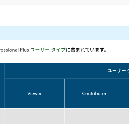
メールマガジン
製造業
大学
ソーシャルメディア
保険
小中
金融
不動産
リテール
カーボンニュートラル
essional Plus
ユーザー タイプ
に含まれています。
ユーザー 
Viewer
Contributor