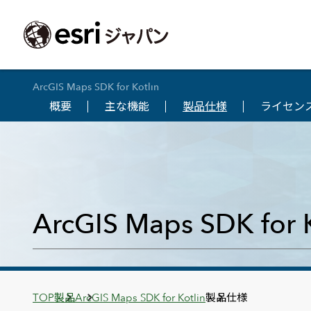
ArcGIS Maps SDK for Kotlin
概要
主な機能
製品仕様
ライセン
ArcGIS製品
中央省庁
サポート
事例一覧
イベント
会社情報
採用応募の方
自治体
よく見られて
ArcGISとは
中央省庁
サポートトップ
事例検索
今後のイベント
会社概要
新卒採用（国内・海外大学卒業）
政策支援
My Esri 利用
地理空間情報の統合管理プラットフォーム
防衛・安全保障
サポートからのお知らせ
新着事例
GISコミュニティフォーラム
事業所一覧
キャリア採用
情報公開
お問い合せ
ArcGIS Online
海洋
ヘルプ・マニュアル
注目事例
Esriユーザー会
コーポレートガバナンス
採用に関するよくある質問
農業
アカデミック
SaaS マッピング プラットフォーム
ArcGIS Maps SDK for K
保健・医療・介護
よく見られているページ
コンプライアンス
森林
ArcGIS for Per
ArcGIS Pro
宇宙利用
リスクマネジメント
公共事業
Student Us
高機能デスクトップ GIS アプリケーション
eBookで見る
ArcGIS Enterprise
沿革
ArcGIS Devel
上水道・下水
GIS とマッピングの基盤システム
建設 土木
ArcGISの歴史
防災・公共安
ガイド
ArcGIS Developers
Breadcrumbs
TOP
製品
ArcGIS Maps SDK for Kotlin
製品仕様
Esriについて
独自アプリの開発