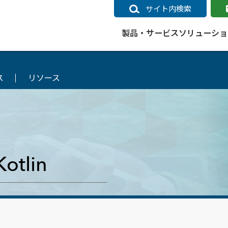
サイト内検索
製品・サービス
ソリューショ
ス
リソース
いるページ
データ
社会インフラ
サポートポリシー
業種別事例
ニュース
ESRIジャパンの取り組み
企業情報をお求めの方
クラウド
交通
GIS
ガイド
ESRIジャパン データコンテンツ
電力
サポートポリシー概要
中央省庁・研究（事例）
すべてのニュース
環境への取り組み
会社説明会（Online）
ArcGIS Ma
高速
GI
ArcGISですぐに利用できるデータコンテンツ
ArcGIS 
ガス
標準サポート
自治体（事例）
お知らせ
高品質なサービスの提供
資料請求
鉄道
GIS
ArcGIS Online コンテンツ
ArcGIS On
パック利用ガイド
通信
開発者向けサポート
社会インフラ（事例）
プレスリリース
働きやすい労働環境の整備
キャリアメルマガ購読
スマ
自宅で
すぐに利用できる世界中のデータコンテンツ
SaaS マ
otlin
sonal Use /
動作環境ポリシー
交通（事例）
製品情報
地域社会への貢献
キャリアオンライン相談
ポー
GIS データストア
e 利用ガイド
製品ライフサイクル
建設・土木（事例）
サポートからのお知らせ
SDGsへの米国Esri社の取り組み
もっ
oper Bundle 利用
道
ArcMap のサポートについて
防災・公共安全（事例）
地図
SDGsへのESRIジャパンの取り組
ビジ
全
ビジネス
ArcGIS Engine のサポートについ
ビジネス（事例）
ArcConnect
教育
て
教育（事例）
ArcGIS ブログ