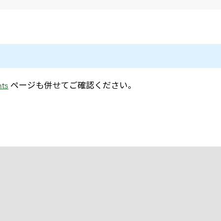
メールマガジン
製造業
大学
ソーシャルメディア
保険
小中
金融
不動産
リテール
カーボンニュートラル
ts
ページも併せてご確認ください。