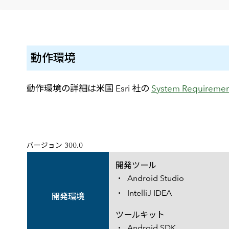
建設・土木
防災
すべての製品を見る
警察
サービス
動作環境
トレーニング サービス
コンサルティング サービス
動作環境の詳細は米国 Esri 社の
System Requiremen
Esri製品サポート サービス
開発者サポート サービス
バージョン 300.0
開発ツール
Android Studio
IntelliJ IDEA
開発環境
ツールキット
Android SDK