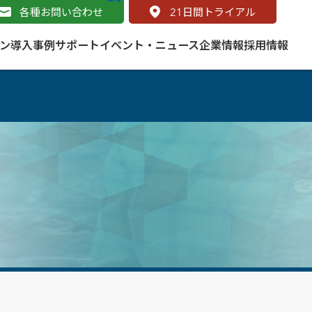
各種お問い合わせ
21
日間トライアル
ン
導入事例
サポート
イベント・ニュース
企業情報
採用情報
サービス
 をはじめよう
naged Cloud Service
道路
S（地理情報システム）とは
Enterprise のマネージドサービス
基礎解説
line
ートモビリティ
学ぼう ArcGIS
ッピング プラットフォーム
タルサイト
と学ぶ
み
ネスマップ用語集
・研究機関