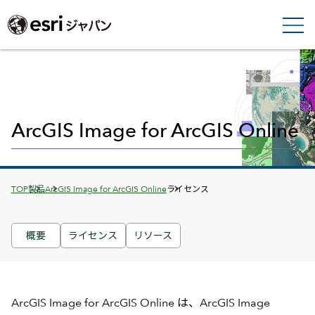
ArcGIS Image for ArcGIS Online
Breadcrumbs
TOP
製品
ArcGIS Image for ArcGIS Online
ライセンス
概要
ライセンス
リソース
ArcGIS Image for ArcGIS Online は、ArcGIS Image