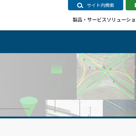
サイト内検索
製品・サービス
ソリューショ
いるページ
データ
社会インフラ
サポートポリシー
業種別事例
ニュース
ESRIジャパンの取り組み
企業情報をお求めの方
クラウド
交通
GIS
ガイド
ESRIジャパン データコンテンツ
電力
サポートポリシー概要
中央省庁・研究（事例）
すべてのニュース
環境への取り組み
会社説明会（Online）
ArcGIS Ma
高速
GI
ArcGISですぐに利用できるデータコンテンツ
ArcGIS 
ガス
標準サポート
自治体（事例）
お知らせ
高品質なサービスの提供
資料請求
鉄道
GIS
ArcGIS Online コンテンツ
ArcGIS On
パック利用ガイド
通信
開発者向けサポート
社会インフラ（事例）
プレスリリース
働きやすい労働環境の整備
キャリアメルマガ購読
スマ
自宅で
すぐに利用できる世界中のデータコンテンツ
SaaS マ
sonal Use /
動作環境ポリシー
交通（事例）
製品情報
地域社会への貢献
キャリアオンライン相談
ポー
GIS データストア
e 利用ガイド
製品ライフサイクル
建設・土木（事例）
サポートからのお知らせ
SDGsへの米国Esri社の取り組み
もっ
oper Bundle 利用
道
ArcMap のサポートについて
防災・公共安全（事例）
地図
SDGsへのESRIジャパンの取り組
ビジ
全
ビジネス
ArcGIS Engine のサポートについ
ビジネス（事例）
ArcConnect
教育
て
教育（事例）
ArcGIS ブログ