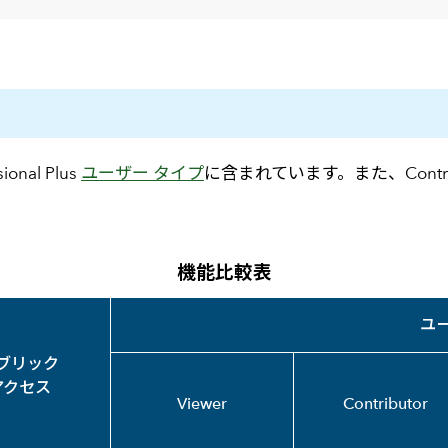
メールマガジン
製造業
大学
ソーシャルメディア
保険
小中
金融
不動産
リテール
カーボンニュートラル
ional Plus
ユーザー タイプ
に含まれています。また、Contrib
機能比較表
ユ
ブリック
アクセス
Viewer
Contributor