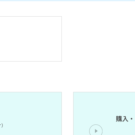
購入・
オ）