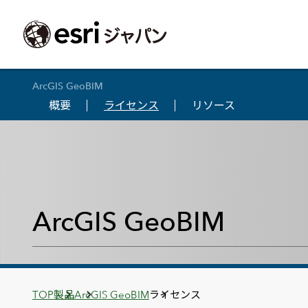
ArcGIS GeoBIM
概要
ライセンス
リソース
ArcGIS製品
中央省庁
サポート
事例一覧
イベント
会社情報
採用応募の方
自治体
よく見られて
ArcGISとは
中央省庁
サポートトップ
事例検索
今後のイベント
会社概要
新卒採用（国内・海外大学卒業）
政策支援
My Esri 利用
地理空間情報の統合管理プラットフォーム
防衛・安全保障
サポートからのお知らせ
新着事例
GISコミュニティフォーラム
事業所一覧
キャリア採用
情報公開
お問い合せ
ArcGIS Online
海洋
ヘルプ・マニュアル
注目事例
Esriユーザー会
コーポレートガバナンス
採用に関するよくある質問
農業
アカデミック
SaaS マッピング プラットフォーム
ArcGIS GeoBIM
保健・医療・介護
よく見られているページ
コンプライアンス
森林
ArcGIS for Per
ArcGIS Pro
宇宙利用
リスクマネジメント
公共事業
Student Us
高機能デスクトップ GIS アプリケーション
eBookで見る
ArcGIS Enterprise
沿革
ArcGIS Devel
上水道・下水
GIS とマッピングの基盤システム
建設 土木
ArcGISの歴史
防災・公共安
ガイド
ArcGIS Developers
Breadcrumbs
TOP
製品
ArcGIS GeoBIM
ライセンス
Esriについて
独自アプリの開発