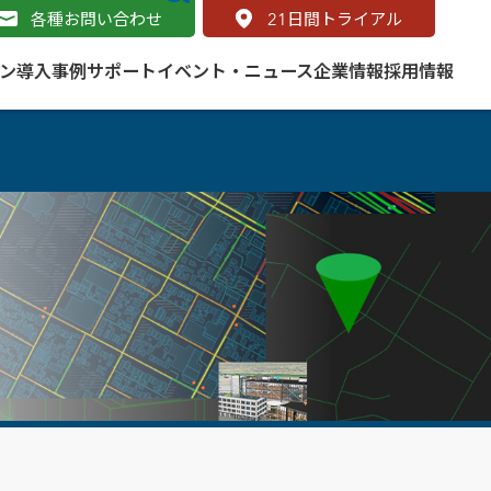
各種お問い合わせ
21
日間トライアル
ン
導入事例
サポート
イベント・ニュース
企業情報
採用情報
サービス
 をはじめよう
naged Cloud Service
道路
S（地理情報システム）とは
Enterprise のマネージドサービス
基礎解説
line
ートモビリティ
学ぼう ArcGIS
ッピング プラットフォーム
タルサイト
と学ぶ
み
ネスマップ用語集
・研究機関