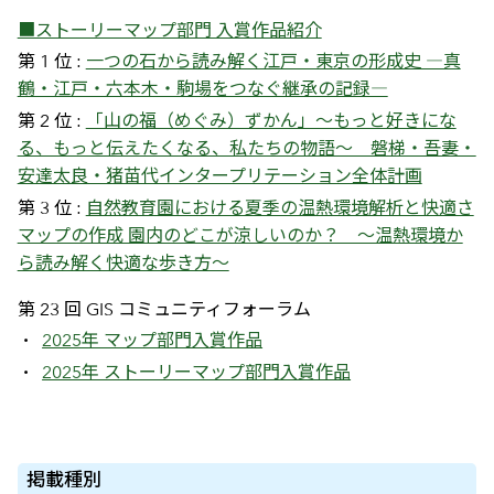
■ストーリーマップ部門 入賞作品紹介
第 1 位 :
一つの石から読み解く江戸・東京の形成史 ―真
鶴・江戸・六本木・駒場をつなぐ継承の記録―
第 2 位 :
「山の福（めぐみ）ずかん」～もっと好きにな
る、もっと伝えたくなる、私たちの物語～ 磐梯・吾妻・
安達太良・猪苗代インタープリテーション全体計画
第 3 位 :
自然教育園における夏季の温熱環境解析と快適さ
マップの作成 園内のどこが涼しいのか？ ～温熱環境か
ら読み解く快適な歩き方～
第 23 回 GIS コミュニティフォーラム
2025年 マップ部門入賞作品
2025年 ストーリーマップ部門入賞作品
掲載種別