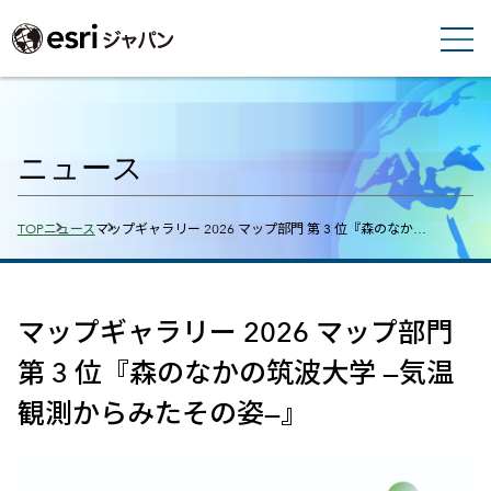
ニュース
Breadcrumbs
TOP
ニュース
マップギャラリー 2026 マップ部門 第 3 位『森のなか…
マップギャラリー 2026 マップ部門
第 3 位『森のなかの筑波大学 —気温
観測からみたその姿—』