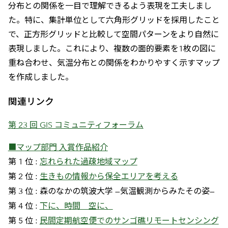
分布との関係を一目で理解できるよう表現を工夫しまし
た。特に、集計単位として六角形グリッドを採用したこと
で、正方形グリッドと比較して空間パターンをより自然に
表現しました。これにより、複数の面的要素を1枚の図に
重ね合わせ、気温分布との関係をわかりやすく示すマップ
を作成しました。
関連リンク
第 23 回 GIS コミュニティフォーラム
■マップ部門 入賞作品紹介
第 1 位 :
忘れられた過疎地域マップ
第 2 位 :
生きもの情報から保全エリアを考える
第 3 位 : 森のなかの筑波大学 —気温観測からみたその姿—
第 4 位 :
下に、時間 空に、
第 5 位 :
民間定期航空便でのサンゴ礁リモートセンシング