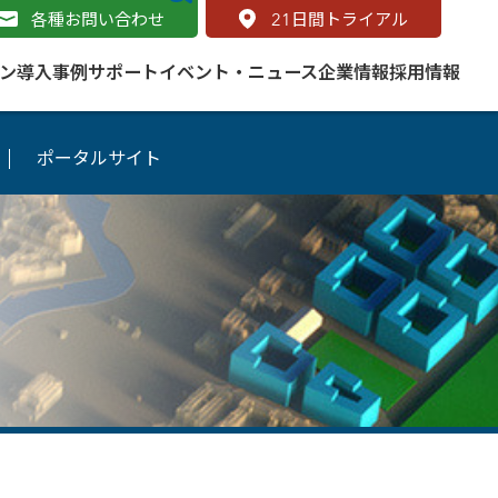
各種お問い合わせ
21
日間トライアル
ン
導入事例
サポート
イベント・ニュース
企業情報
採用情報
ポータルサイト
サービス
 をはじめよう
naged Cloud Service
道路
S（地理情報システム）とは
Enterprise のマネージドサービス
基礎解説
line
ートモビリティ
学ぼう ArcGIS
ッピング プラットフォーム
タルサイト
と学ぶ
み
ネスマップ用語集
・研究機関