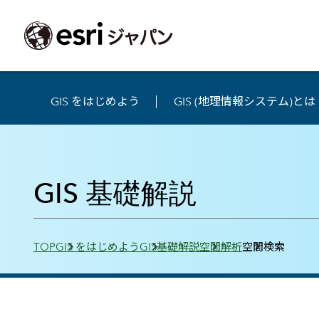
GIS をはじめよう
GIS (地理情報システム)とは
ArcGIS製品
中央省庁
サポート
事例一覧
イベント
会社情報
採用応募の方
自治体
よく見られて
ArcGISとは
中央省庁
サポートトップ
事例検索
今後のイベント
会社概要
新卒採用（国内・海外大学卒業）
政策支援
My Esri 利用
地理空間情報の統合管理プラットフォーム
GIS 基礎解説
防衛・安全保障
サポートからのお知らせ
新着事例
GISコミュニティフォーラム
事業所一覧
キャリア採用
情報公開
お問い合せ
ArcGIS Online
海洋
ヘルプ・マニュアル
注目事例
Esriユーザー会
コーポレートガバナンス
採用に関するよくある質問
農業
アカデミック
SaaS マッピング プラットフォーム
保健・医療・介護
よく見られているページ
コンプライアンス
森林
ArcGIS for Per
ArcGIS Pro
Breadcrumbs
宇宙利用
リスクマネジメント
公共事業
Student Us
高機能デスクトップ GIS アプリケーション
TOP
GIS をはじめよう
GIS基礎解説
空間解析
空間検索
eBookで見る
ArcGIS Enterprise
沿革
ArcGIS Devel
上水道・下水
GIS とマッピングの基盤システム
建設 土木
ArcGISの歴史
防災・公共安
ガイド
ArcGIS Developers
Esriについて
独自アプリの開発