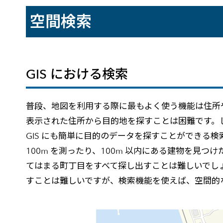
建設・土木
防災
空間検索
すべての製品を見る
警察
サービス
トレーニング サービス
GIS における検索
コンサルティング サービス
Esri製品サポート サービス
普段、地図を利用する際に最もよく使う機能は住所
開発者サポート サービス
表示された住所から目的地を探すことは困難です。
GIS にも簡単に目的のデータを探すことができる検
100m を測ったり、100m 以内にある建物を見
てはまる町丁目をすべて探し出すことは難しいでしょ
すことは難しいですが、検索機能を使えば、空間的