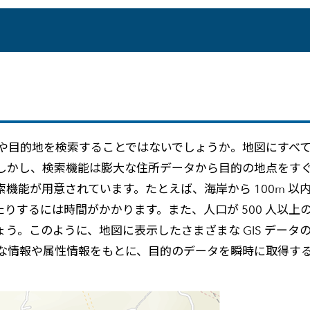
メールマガジン
製造業
大学
ソーシャルメディア
保険
小中
金融
不動産
リテール
カーボンニュートラル
や目的地を検索することではないでしょうか。地図にすべ
しかし、検索機能は膨大な住所データから目的の地点をす
索機能が用意されています。たとえば、海岸から 100m 
つけたりするには時間がかかります。また、人口が 500 人
う。このように、地図に表示したさまざまな GIS デー
な情報や属性情報をもとに、目的のデータを瞬時に取得す