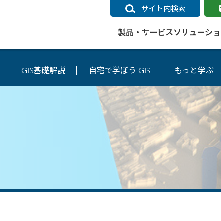
サイト内検索
製品・サービス
ソリューショ
GIS基礎解説
自宅で学ぼう GIS
もっと学ぶ
いるページ
データ
社会インフラ
サポートポリシー
業種別事例
ニュース
ESRIジャパンの取り組み
企業情報をお求めの方
クラウド
交通
GIS
ガイド
ESRIジャパン データコンテンツ
電力
サポートポリシー概要
中央省庁・研究（事例）
すべてのニュース
環境への取り組み
会社説明会（Online）
ArcGIS Ma
高速
GI
ArcGISですぐに利用できるデータコンテンツ
ArcGIS 
ガス
標準サポート
自治体（事例）
お知らせ
高品質なサービスの提供
資料請求
鉄道
GIS
ArcGIS Online コンテンツ
ArcGIS On
パック利用ガイド
通信
開発者向けサポート
社会インフラ（事例）
プレスリリース
働きやすい労働環境の整備
キャリアメルマガ購読
スマ
自宅で
すぐに利用できる世界中のデータコンテンツ
SaaS マ
sonal Use /
動作環境ポリシー
交通（事例）
製品情報
地域社会への貢献
キャリアオンライン相談
ポー
GIS データストア
e 利用ガイド
製品ライフサイクル
建設・土木（事例）
サポートからのお知らせ
SDGsへの米国Esri社の取り組み
もっ
oper Bundle 利用
道
ArcMap のサポートについて
防災・公共安全（事例）
地図
SDGsへのESRIジャパンの取り組
ビジ
全
ビジネス
ArcGIS Engine のサポートについ
ビジネス（事例）
ArcConnect
教育
て
教育（事例）
ArcGIS ブログ