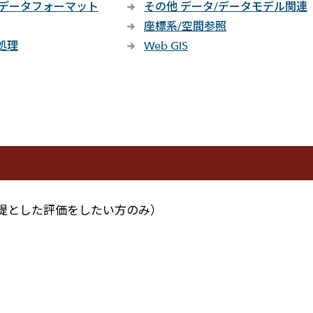
GIS データフォーマット
その他 データ/データモデル関連
座標系/空間参照
タ処理
Web GIS
提とした評価をしたい方のみ）