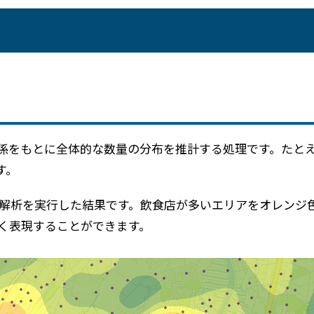
メールマガジン
製造業
大学
ソーシャルメディア
保険
小中
金融
不動産
リテール
カーボンニュートラル
係をもとに全体的な数量の分布を推計する処理です。たと
す。
度解析を実行した結果です。飲食店が多いエリアをオレンジ
すく表現することができます。