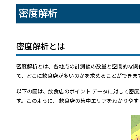
建設・土木
防災
密度解析
すべての製品を見る
警察
サービス
トレーニング サービス
密度解析とは
コンサルティング サービス
Esri製品サポート サービス
密度解析とは、各地点の計測値の数量と空間的な関
開発者サポート サービス
て、どこに飲食店が多いのかを求めることができま
以下の図は、飲食店のポイント データに対して密
す。このように、 飲食店の集中エリアをわかりや