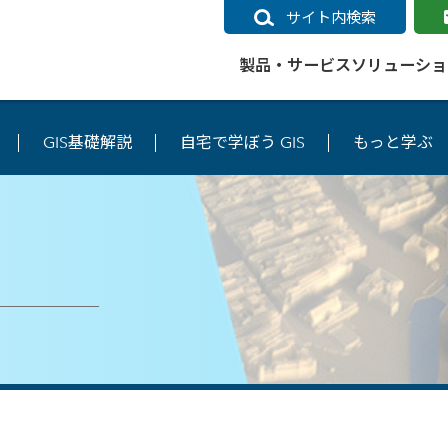
サイト内検索
製品・サービス
ソリューショ
GIS基礎解説
自宅で学ぼう GIS
もっと学ぶ
いるページ
データ
社会インフラ
サポートポリシー
業種別事例
ニュース
ESRIジャパンの取り組み
企業情報をお求めの方
クラウド
交通
GIS
ガイド
ESRIジャパン データコンテンツ
電力
サポートポリシー概要
中央省庁・研究（事例）
すべてのニュース
環境への取り組み
会社説明会（Online）
ArcGIS Ma
高速
GI
ArcGISですぐに利用できるデータコンテンツ
ArcGIS 
ガス
標準サポート
自治体（事例）
お知らせ
高品質なサービスの提供
資料請求
鉄道
GIS
ArcGIS Online コンテンツ
ArcGIS On
パック利用ガイド
通信
開発者向けサポート
社会インフラ（事例）
プレスリリース
働きやすい労働環境の整備
キャリアメルマガ購読
スマ
自宅で
すぐに利用できる世界中のデータコンテンツ
SaaS マ
sonal Use /
動作環境ポリシー
交通（事例）
製品情報
地域社会への貢献
キャリアオンライン相談
ポー
GIS データストア
e 利用ガイド
製品ライフサイクル
建設・土木（事例）
サポートからのお知らせ
SDGsへの米国Esri社の取り組み
もっ
oper Bundle 利用
道
ArcMap のサポートについて
防災・公共安全（事例）
地図
SDGsへのESRIジャパンの取り組
ビジ
全
ビジネス
ArcGIS Engine のサポートについ
ビジネス（事例）
ArcConnect
教育
て
教育（事例）
ArcGIS ブログ