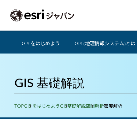
GIS をはじめよう
GIS (地理情報システム)とは
ArcGIS製品
中央省庁
サポート
事例一覧
イベント
会社情報
採用応募の方
自治体
よく見られて
ArcGISとは
中央省庁
サポートトップ
事例検索
今後のイベント
会社概要
新卒採用（国内・海外大学卒業）
政策支援
My Esri 利用
地理空間情報の統合管理プラットフォーム
GIS 基礎解説
防衛・安全保障
サポートからのお知らせ
新着事例
GISコミュニティフォーラム
事業所一覧
キャリア採用
情報公開
お問い合せ
ArcGIS Online
海洋
ヘルプ・マニュアル
注目事例
Esriユーザー会
コーポレートガバナンス
採用に関するよくある質問
農業
アカデミック
SaaS マッピング プラットフォーム
保健・医療・介護
よく見られているページ
コンプライアンス
森林
ArcGIS for Per
ArcGIS Pro
Breadcrumbs
宇宙利用
リスクマネジメント
公共事業
Student Us
高機能デスクトップ GIS アプリケーション
TOP
GIS をはじめよう
GIS基礎解説
空間解析
密度解析
eBookで見る
ArcGIS Enterprise
沿革
ArcGIS Devel
上水道・下水
GIS とマッピングの基盤システム
建設 土木
ArcGISの歴史
防災・公共安
ガイド
ArcGIS Developers
Esriについて
独自アプリの開発