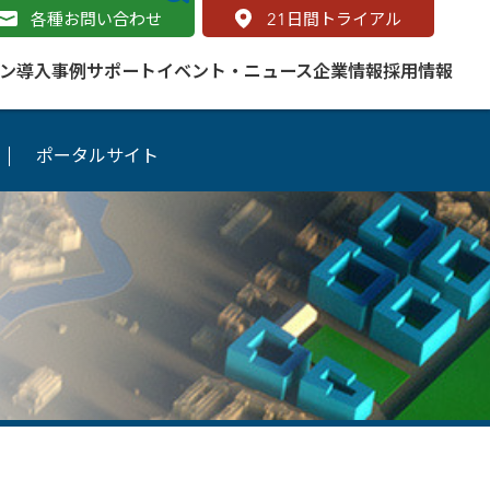
各種お問い合わせ
21
日間トライアル
ン
導入事例
サポート
イベント・ニュース
企業情報
採用情報
ポータルサイト
サービス
 をはじめよう
naged Cloud Service
道路
S（地理情報システム）とは
Enterprise のマネージドサービス
基礎解説
line
ートモビリティ
学ぼう ArcGIS
ッピング プラットフォーム
タルサイト
と学ぶ
み
ネスマップ用語集
・研究機関