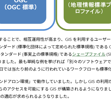
ることで、相互運用性が高まり、GIS を利用するユーザ
(標準化団体によって定められた標準規格) である GML（Geo
ァクト スタンダード (事実上の標準規格) である
シェープファイル
(
りました。最も単純な例を挙げれば「別々のソフトウェアで作成
た今日では当たり前のように行われているワークフローも標準
タンドアロン環境」で動作していました。しかし GIS の利用
のアクセスを可能にする GIS が構築されるようになり
 への適応が求められるようなりました。