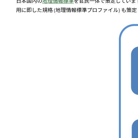
日本国内の
地理情報標準
を官民一体で策定しています
用に即した規格 (地理情報標準プロファイル) も策