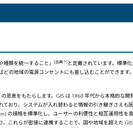
メールマガジン
製造業
大学
ソーシャルメディア
保険
小中
金融
不動産
リテール
カーボンニュートラル
[出典 1]
や種類を統一すること」
と定義されています。標準化
ばどの地域の電源コンセントにも差し込むことができます
くの恩恵をもたらします。GIS は 1960 年代から本格的
られており、システムが入れ替わると情報の引き継ぎさえも困
Information) の規格を標準化し、ユーザーの利便性と相
、これらが密接に連携することで、国や地域を超えた GIS