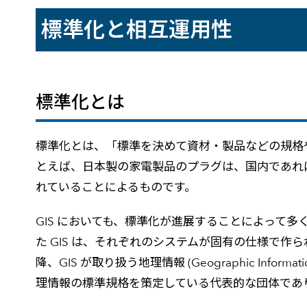
建設・土木
防災
標準化と相互運用性
すべての製品を見る
警察
サービス
トレーニング サービス
標準化とは
コンサルティング サービス
Esri製品サポート サービス
標準化とは、「標準を決めて資材・製品などの規格
開発者サポート サービス
とえば、日本製の家電製品のプラグは、国内であれ
れていることによるものです。
GIS においても、標準化が進展することによって多
た GIS は、それぞれのシステムが固有の仕様で作
降、GIS が取り扱う地理情報 (Geographic 
理情報の標準規格を策定している代表的な団体であり