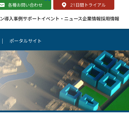
各種お問い合わせ
21
日間トライアル
ン
導入事例
サポート
イベント・ニュース
企業情報
採用情報
ポータルサイト
サービス
 をはじめよう
naged Cloud Service
道路
S（地理情報システム）とは
Enterprise のマネージドサービス
基礎解説
line
ートモビリティ
学ぼう ArcGIS
ッピング プラットフォーム
タルサイト
と学ぶ
み
ネスマップ用語集
・研究機関