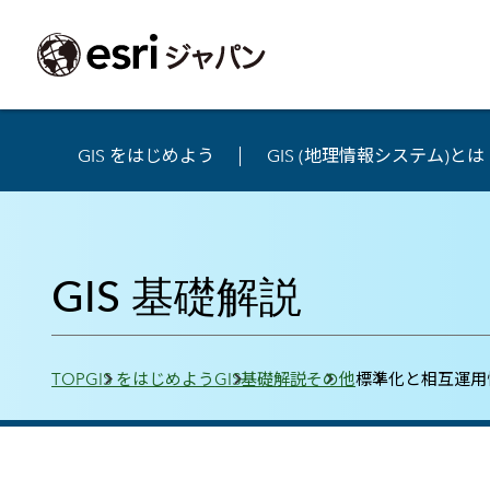
GIS をはじめよう
GIS (地理情報システム)とは
ArcGIS製品
中央省庁
サポート
事例一覧
イベント
会社情報
採用応募の方
自治体
よく見られて
ArcGISとは
中央省庁
サポートトップ
事例検索
今後のイベント
会社概要
新卒採用（国内・海外大学卒業）
政策支援
My Esri 利用
地理空間情報の統合管理プラットフォーム
GIS 基礎解説
防衛・安全保障
サポートからのお知らせ
新着事例
GISコミュニティフォーラム
事業所一覧
キャリア採用
情報公開
お問い合せ
ArcGIS Online
海洋
ヘルプ・マニュアル
注目事例
Esriユーザー会
コーポレートガバナンス
採用に関するよくある質問
農業
アカデミック
SaaS マッピング プラットフォーム
保健・医療・介護
よく見られているページ
コンプライアンス
森林
ArcGIS for Per
ArcGIS Pro
Breadcrumbs
宇宙利用
リスクマネジメント
公共事業
Student Us
高機能デスクトップ GIS アプリケーション
TOP
GIS をはじめよう
GIS基礎解説
その他
標準化と相互運用
eBookで見る
ArcGIS Enterprise
沿革
ArcGIS Devel
上水道・下水
GIS とマッピングの基盤システム
建設 土木
ArcGISの歴史
防災・公共安
ガイド
ArcGIS Developers
Esriについて
独自アプリの開発