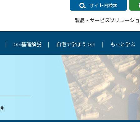
サイト内検索
製品・サービス
ソリューショ
GIS基礎解説
自宅で学ぼう GIS
もっと学ぶ
いるページ
データ
社会インフラ
サポートポリシー
業種別事例
ニュース
ESRIジャパンの取り組み
企業情報をお求めの方
クラウド
交通
GIS
ガイド
ESRIジャパン データコンテンツ
電力
サポートポリシー概要
中央省庁・研究（事例）
すべてのニュース
環境への取り組み
会社説明会（Online）
ArcGIS Ma
高速
GI
ArcGISですぐに利用できるデータコンテンツ
ArcGIS 
ガス
標準サポート
自治体（事例）
お知らせ
高品質なサービスの提供
資料請求
鉄道
GIS
ArcGIS Online コンテンツ
ArcGIS On
パック利用ガイド
通信
開発者向けサポート
社会インフラ（事例）
プレスリリース
働きやすい労働環境の整備
キャリアメルマガ購読
スマ
自宅で
すぐに利用できる世界中のデータコンテンツ
SaaS マ
sonal Use /
動作環境ポリシー
交通（事例）
製品情報
地域社会への貢献
キャリアオンライン相談
ポー
GIS データストア
e 利用ガイド
製品ライフサイクル
建設・土木（事例）
サポートからのお知らせ
SDGsへの米国Esri社の取り組み
もっ
性
oper Bundle 利用
道
ArcMap のサポートについて
防災・公共安全（事例）
地図
SDGsへのESRIジャパンの取り組
ビジ
全
ビジネス
ArcGIS Engine のサポートについ
ビジネス（事例）
ArcConnect
教育
て
教育（事例）
ArcGIS ブログ