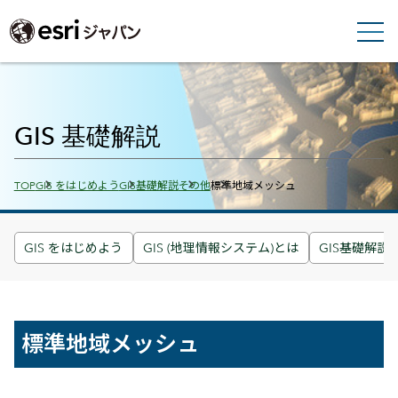
GIS 基礎解説
Breadcrumbs
TOP
GIS をはじめよう
GIS基礎解説
その他
標準地域メッシュ
GIS をはじめよう
GIS (地理情報システム)とは
GIS基礎解説
標準地域メッシュ