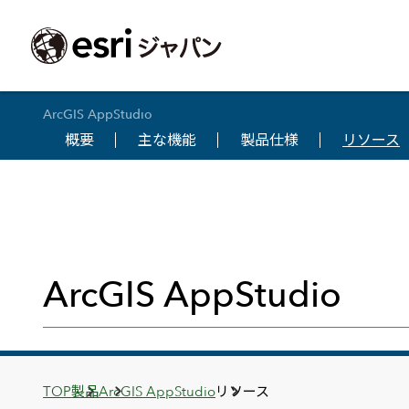
ArcGIS AppStudio
概要
主な機能
製品仕様
リソース
ArcGIS製品
中央省庁
サポート
事例一覧
イベント
会社情報
採用応募の方
自治体
よく見られて
ArcGISとは
中央省庁
サポートトップ
事例検索
今後のイベント
会社概要
新卒採用（国内・海外大学卒業）
政策支援
My Esri 利用
地理空間情報の統合管理プラットフォーム
防衛・安全保障
サポートからのお知らせ
新着事例
GISコミュニティフォーラム
事業所一覧
キャリア採用
情報公開
お問い合せ
ArcGIS Online
海洋
ヘルプ・マニュアル
注目事例
Esriユーザー会
コーポレートガバナンス
採用に関するよくある質問
農業
アカデミック
SaaS マッピング プラットフォーム
ArcGIS AppStudio
保健・医療・介護
よく見られているページ
コンプライアンス
森林
ArcGIS for Per
ArcGIS Pro
宇宙利用
リスクマネジメント
公共事業
Student Us
高機能デスクトップ GIS アプリケーション
eBookで見る
ArcGIS Enterprise
沿革
ArcGIS Devel
上水道・下水
GIS とマッピングの基盤システム
建設 土木
ArcGISの歴史
防災・公共安
ガイド
ArcGIS Developers
Breadcrumbs
TOP
製品
ArcGIS AppStudio
リソース
Esriについて
独自アプリの開発