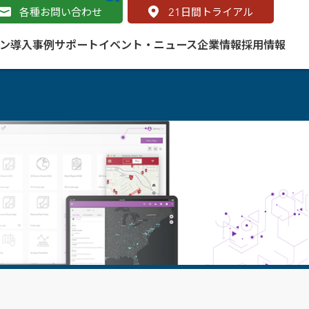
各種お問い合わせ
21
日間トライアル
ン
導入事例
サポート
イベント・ニュース
企業情報
採用情報
サービス
 をはじめよう
naged Cloud Service
道路
S（地理情報システム）とは
Enterprise のマネージドサービス
基礎解説
line
ートモビリティ
学ぼう ArcGIS
ッピング プラットフォーム
タルサイト
と学ぶ
み
ネスマップ用語集
・研究機関