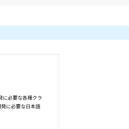
メールマガジン
製造業
大学
ソーシャルメディア
保険
小中
金融
不動産
リテール
カーボンニュートラル
プリ開発に必要な各種クラ
、開発に必要な日本語