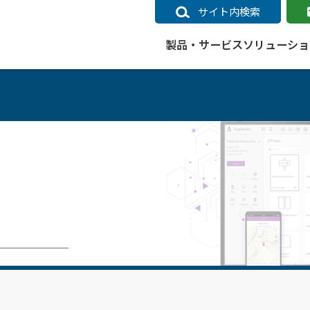
サイト内検索
製品・サービス
ソリューショ
いるページ
データ
社会インフラ
サポートポリシー
業種別事例
ニュース
ESRIジャパンの取り組み
企業情報をお求めの方
クラウド
交通
GIS
ガイド
ESRIジャパン データコンテンツ
電力
サポートポリシー概要
中央省庁・研究（事例）
すべてのニュース
環境への取り組み
会社説明会（Online）
ArcGIS Ma
高速
GI
ArcGISですぐに利用できるデータコンテンツ
ArcGIS 
ガス
標準サポート
自治体（事例）
お知らせ
高品質なサービスの提供
資料請求
鉄道
GIS
ArcGIS Online コンテンツ
ArcGIS On
パック利用ガイド
通信
開発者向けサポート
社会インフラ（事例）
プレスリリース
働きやすい労働環境の整備
キャリアメルマガ購読
スマ
自宅で
すぐに利用できる世界中のデータコンテンツ
SaaS マ
sonal Use /
動作環境ポリシー
交通（事例）
製品情報
地域社会への貢献
キャリアオンライン相談
ポー
GIS データストア
e 利用ガイド
製品ライフサイクル
建設・土木（事例）
サポートからのお知らせ
SDGsへの米国Esri社の取り組み
もっ
oper Bundle 利用
道
ArcMap のサポートについて
防災・公共安全（事例）
地図
SDGsへのESRIジャパンの取り組
ビジ
全
ビジネス
ArcGIS Engine のサポートについ
ビジネス（事例）
ArcConnect
教育
て
教育（事例）
ArcGIS ブログ