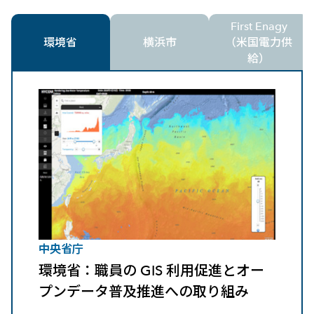
First Enagy
環境省
横浜市
（米国電力供
給）
中央省庁
環境省：職員の GIS 利用促進とオー
プンデータ普及推進への取り組み