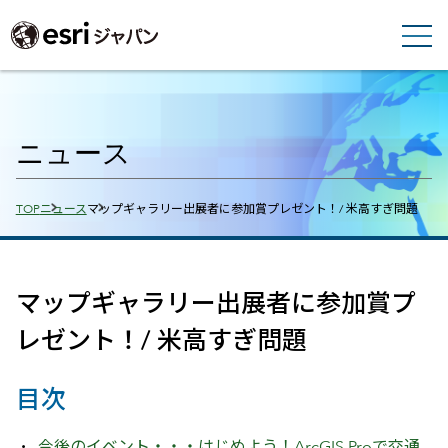
ニュース
Breadcrumbs
TOP
ニュース
マップギャラリー出展者に参加賞プレゼント！/ 米高すぎ問題
マップギャラリー出展者に参加賞プ
レゼント！/ 米高すぎ問題
目次
今後のイベント・・・はじめよう！ArcGIS Proで交通