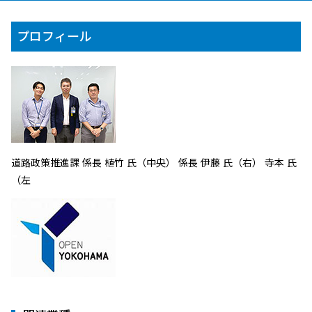
プロフィール
道路政策推進課 係長 植竹 氏（中央） 係長 伊藤 氏（右） 寺本 氏
（左