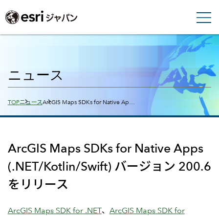
ニュース
Breadcrumbs
TOP
ニュース
ArcGIS Maps SDKs for Native Ap…
ArcGIS Maps SDKs for Native Apps
(.NET/Kotlin/Swift) バージョン 200.6
をリリース
ArcGIS Maps SDK for .NET
、
ArcGIS Maps SDK for