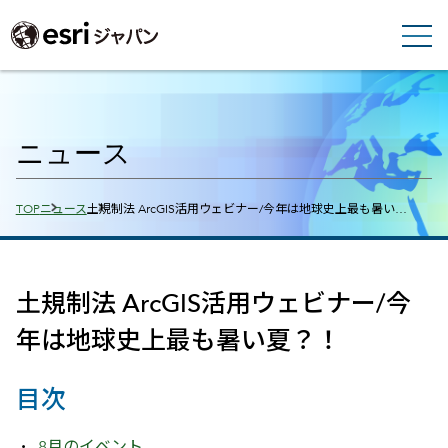
ニュース
Breadcrumbs
TOP
ニュース
土規制法 ArcGIS活用ウェビナー/今年は地球史上最も暑い…
土規制法 ArcGIS活用ウェビナー/今
年は地球史上最も暑い夏？！
目次
8月のイベント