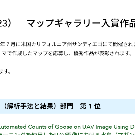
メールマガジン
製造業
大学
ソーシャルメディア
保険
小中
C 2023） マップギャラリー入賞
金融
不動産
リテール
2023 年 7 月に米国カリフォルニア州サンディエゴにて開
カーボンニュートラル
なテーマで作成したマップを応募し、優秀作品が表彰されます。
ます。
 Results（解析手法と結果）部門 第 1 位
utomated Counts of Goose on UAV Image Using D