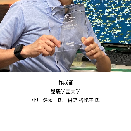
作成者
酪農学園大学
小川 健太 氏 紺野 裕紀子 氏