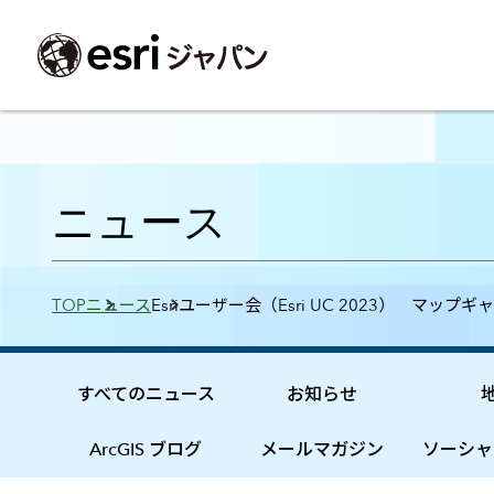
ArcGIS製品
中央省庁
サポート
事例一覧
イベント
会社情報
採用応募の方
自治体
よく見られて
ニュース
ArcGISとは
中央省庁
サポートトップ
事例検索
今後のイベント
会社概要
新卒採用（国内・海外大学卒業）
政策支援
My Esri 利用
地理空間情報の統合管理プラットフォーム
防衛・安全保障
サポートからのお知らせ
新着事例
GISコミュニティフォーラム
事業所一覧
キャリア採用
情報公開
お問い合せ
Breadcrumbs
TOP
ニュース
Esriユーザー会（Esri UC 2023） マップギ
ArcGIS Online
海洋
ヘルプ・マニュアル
注目事例
Esriユーザー会
コーポレートガバナンス
採用に関するよくある質問
農業
アカデミック
SaaS マッピング プラットフォーム
保健・医療・介護
よく見られているページ
コンプライアンス
森林
ArcGIS for Per
ArcGIS Pro
宇宙利用
リスクマネジメント
公共事業
Student Us
高機能デスクトップ GIS アプリケーション
eBookで見る
すべてのニュース
お知らせ
ArcGIS Enterprise
沿革
ArcGIS Devel
上水道・下水
GIS とマッピングの基盤システム
建設 土木
ArcGISの歴史
防災・公共安
ガイド
ArcGIS ブログ
メールマガジン
ソーシャ
ArcGIS Developers
Esriについて
独自アプリの開発