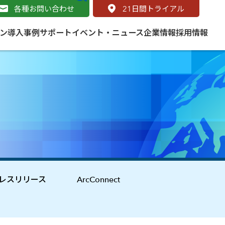
各種お問い合わせ
21
日間トライアル
ン
導入事例
サポート
イベント・ニュース
企業情報
採用情報
サービス
 をはじめよう
naged Cloud Service
道路
S（地理情報システム）とは
Enterprise のマネージドサービス
基礎解説
line
ートモビリティ
学ぼう ArcGIS
ッピング プラットフォーム
タルサイト
と学ぶ
レスリリース
ArcConnect
み
ネスマップ用語集
・研究機関