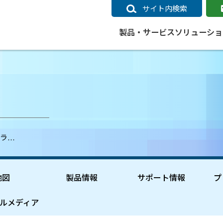
サイト内検索
製品・サービス
ソリューショ
いるページ
データ
社会インフラ
サポートポリシー
業種別事例
ニュース
ESRIジャパンの取り組み
企業情報をお求めの方
クラウド
交通
GIS
ガイド
ESRIジャパン データコンテンツ
電力
サポートポリシー概要
中央省庁・研究（事例）
すべてのニュース
環境への取り組み
会社説明会（Online）
ArcGIS Ma
高速
GI
ArcGISですぐに利用できるデータコンテンツ
ArcGIS 
ガス
標準サポート
自治体（事例）
お知らせ
高品質なサービスの提供
資料請求
鉄道
GIS
ャラ…
ArcGIS Online コンテンツ
ArcGIS On
パック利用ガイド
通信
開発者向けサポート
社会インフラ（事例）
プレスリリース
働きやすい労働環境の整備
キャリアメルマガ購読
スマ
自宅で
すぐに利用できる世界中のデータコンテンツ
SaaS マ
sonal Use /
動作環境ポリシー
交通（事例）
製品情報
地域社会への貢献
キャリアオンライン相談
ポー
GIS データストア
e 利用ガイド
製品ライフサイクル
建設・土木（事例）
サポートからのお知らせ
SDGsへの米国Esri社の取り組み
もっ
地図
製品情報
サポート情報
プ
oper Bundle 利用
道
ArcMap のサポートについて
防災・公共安全（事例）
地図
SDGsへのESRIジャパンの取り組
ビジ
全
ビジネス
ArcGIS Engine のサポートについ
ビジネス（事例）
ArcConnect
教育
ルメディア
て
教育（事例）
ArcGIS ブログ