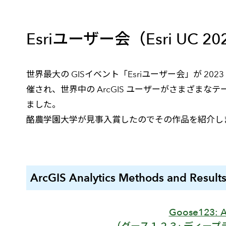
建設・土木
防災
すべての製品を見る
警察
サービス
Esriユーザー会（Esri U
トレーニング サービス
世界最大の GISイベント「Esriユーザー会」が 
コンサルティング サービス
催され、世界中の ArcGIS ユーザーがさまざま
Esri製品サポート サービス
ました。
開発者サポート サービス
酪農学園大学が見事入賞したのでその作品を紹介し
ArcGIS Analytics Methods and
Goose123: A