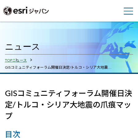
ニュース
Breadcrumbs
TOP
ニュース
GISコミュニティフォーラム開催日決定/トルコ・シリア大地震…
GISコミュニティフォーラム開催日決
定/トルコ・シリア大地震の爪痕マッ
プ
目次