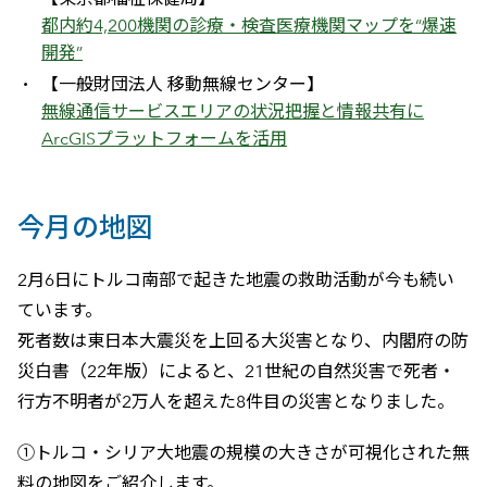
都内約4,200機関の診療・検査医療機関マップを“爆速
開発”
【一般財団法人 移動無線センター】
無線通信サービスエリアの状況把握と情報共有に
ArcGISプラットフォームを活用
今月の地図
2月6日にトルコ南部で起きた地震の救助活動が今も続い
ています。
死者数は東日本大震災を上回る大災害となり、内閣府の防
災白書（22年版）によると、21世紀の自然災害で死者・
行方不明者が2万人を超えた8件目の災害となりました。
①トルコ・シリア大地震の規模の大きさが可視化された無
料の地図をご紹介します。