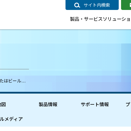
サイト内検索
製品・サービス
ソリューショ
いるページ
データ
社会インフラ
サポートポリシー
業種別事例
ニュース
ESRIジャパンの取り組み
企業情報をお求めの方
クラウド
交通
GIS
ガイド
ESRIジャパン データコンテンツ
電力
サポートポリシー概要
中央省庁・研究（事例）
すべてのニュース
環境への取り組み
会社説明会（Online）
ArcGIS Ma
高速
GI
ArcGISですぐに利用できるデータコンテンツ
ArcGIS 
ガス
標準サポート
自治体（事例）
お知らせ
高品質なサービスの提供
資料請求
鉄道
GIS
なたはビール…
ArcGIS Online コンテンツ
ArcGIS On
パック利用ガイド
通信
開発者向けサポート
社会インフラ（事例）
プレスリリース
働きやすい労働環境の整備
キャリアメルマガ購読
スマ
自宅で
すぐに利用できる世界中のデータコンテンツ
SaaS マ
sonal Use /
動作環境ポリシー
交通（事例）
製品情報
地域社会への貢献
キャリアオンライン相談
ポー
GIS データストア
e 利用ガイド
製品ライフサイクル
建設・土木（事例）
サポートからのお知らせ
SDGsへの米国Esri社の取り組み
もっ
地図
製品情報
サポート情報
プ
oper Bundle 利用
道
ArcMap のサポートについて
防災・公共安全（事例）
地図
SDGsへのESRIジャパンの取り組
ビジ
全
ビジネス
ArcGIS Engine のサポートについ
ビジネス（事例）
ArcConnect
教育
ルメディア
て
教育（事例）
ArcGIS ブログ