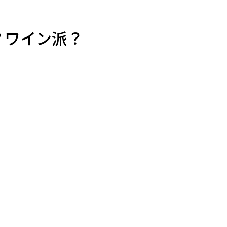
高
派？ワイン派？