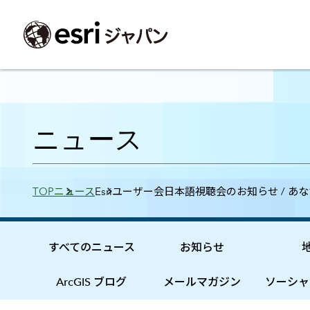
ArcGIS製品
中央省庁
サポート
事例一覧
イベント
会社情報
採用応募の方
自治体
よく見られて
ニュース
ArcGISとは
中央省庁
サポートトップ
事例検索
今後のイベント
会社概要
新卒採用（国内・海外大学卒業）
政策支援
My Esri 利用
地理空間情報の統合管理プラットフォーム
防衛・安全保障
サポートからのお知らせ
新着事例
GISコミュニティフォーラム
事業所一覧
キャリア採用
情報公開
お問い合せ
Breadcrumbs
TOP
ニュース
Esriユーザー会日本語視聴会のお知らせ / あ
ArcGIS Online
海洋
ヘルプ・マニュアル
注目事例
Esriユーザー会
コーポレートガバナンス
採用に関するよくある質問
農業
アカデミック
SaaS マッピング プラットフォーム
保健・医療・介護
よく見られているページ
コンプライアンス
森林
ArcGIS for Per
ArcGIS Pro
宇宙利用
リスクマネジメント
公共事業
Student Us
高機能デスクトップ GIS アプリケーション
eBookで見る
すべてのニュース
お知らせ
ArcGIS Enterprise
沿革
ArcGIS Devel
上水道・下水
GIS とマッピングの基盤システム
建設 土木
ArcGISの歴史
防災・公共安
ガイド
ArcGIS ブログ
メールマガジン
ソーシャ
ArcGIS Developers
Esriについて
独自アプリの開発