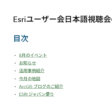
建設・土木
防災
すべての製品を見る
警察
サービス
Esriユーザー会日本語視聴
トレーニング サービス
目次
コンサルティング サービス
Esri製品サポート サービス
開発者サポート サービス
8月のイベント
お知らせ
活用事例紹介
今月の地図
ArcGIS ブログのご紹介
ESRI ジャパン便り