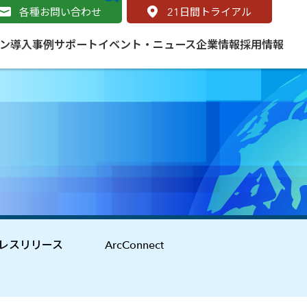
各種お問い合わせ
21
日間トライアル
ン
導入事例
サポート
イベント・ニュース
企業情報
採用情報
サービス
 をはじめよう
naged Cloud Service
道路
S（地理情報システム）とは
Enterprise のマネージドサービス
基礎解説
line
ートモビリティ
学ぼう ArcGIS
ッピング プラットフォーム
タルサイト
と学ぶ
レスリリース
ArcConnect
み
ネスマップ用語集
・研究機関