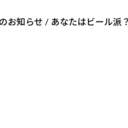
メールマガジン
製造業
大学
ソーシャルメディア
保険
小中
会のお知らせ / あなたはビール
金融
不動産
リテール
カーボンニュートラル