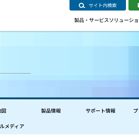
サイト内検索
製品・サービス
ソリューショ
いるページ
データ
社会インフラ
サポートポリシー
業種別事例
ニュース
ESRIジャパンの取り組み
企業情報をお求めの方
クラウド
交通
GIS
ガイド
ESRIジャパン データコンテンツ
電力
サポートポリシー概要
中央省庁・研究（事例）
すべてのニュース
環境への取り組み
会社説明会（Online）
ArcGIS Ma
高速
GI
ArcGISですぐに利用できるデータコンテンツ
ArcGIS 
ガス
標準サポート
自治体（事例）
お知らせ
高品質なサービスの提供
資料請求
鉄道
GIS
ArcGIS Online コンテンツ
ArcGIS On
パック利用ガイド
通信
開発者向けサポート
社会インフラ（事例）
プレスリリース
働きやすい労働環境の整備
キャリアメルマガ購読
スマ
自宅で
すぐに利用できる世界中のデータコンテンツ
SaaS マ
sonal Use /
動作環境ポリシー
交通（事例）
製品情報
地域社会への貢献
キャリアオンライン相談
ポー
GIS データストア
e 利用ガイド
製品ライフサイクル
建設・土木（事例）
サポートからのお知らせ
SDGsへの米国Esri社の取り組み
もっ
地図
製品情報
サポート情報
プ
oper Bundle 利用
道
ArcMap のサポートについて
防災・公共安全（事例）
地図
SDGsへのESRIジャパンの取り組
ビジ
全
ビジネス
ArcGIS Engine のサポートについ
ビジネス（事例）
ArcConnect
教育
ルメディア
て
教育（事例）
ArcGIS ブログ