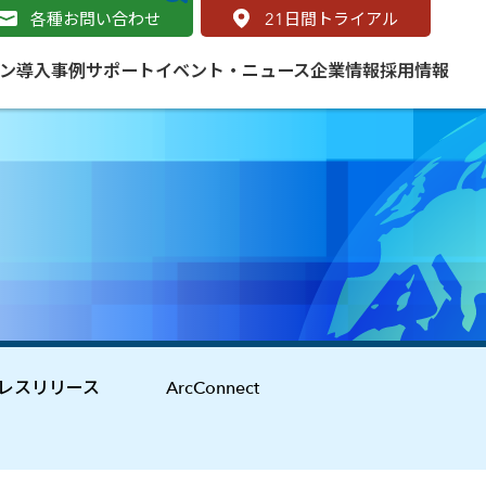
各種お問い合わせ
21
日間トライアル
ン
導入事例
サポート
イベント・ニュース
企業情報
採用情報
サービス
 をはじめよう
naged Cloud Service
道路
S（地理情報システム）とは
Enterprise のマネージドサービス
基礎解説
line
ートモビリティ
学ぼう ArcGIS
ッピング プラットフォーム
タルサイト
と学ぶ
レスリリース
ArcConnect
み
ネスマップ用語集
・研究機関