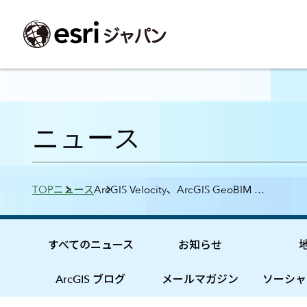
ArcGIS製品
中央省庁
サポート
事例一覧
イベント
会社情報
採用応募の方
自治体
よく見られて
ニュース
ArcGISとは
中央省庁
サポートトップ
事例検索
今後のイベント
会社概要
新卒採用（国内・海外大学卒業）
政策支援
My Esri 利用
地理空間情報の統合管理プラットフォーム
防衛・安全保障
サポートからのお知らせ
新着事例
GISコミュニティフォーラム
事業所一覧
キャリア採用
情報公開
お問い合せ
Breadcrumbs
TOP
ニュース
ArcGIS Velocity、ArcGIS GeoBIM …
ArcGIS Online
海洋
ヘルプ・マニュアル
注目事例
Esriユーザー会
コーポレートガバナンス
採用に関するよくある質問
農業
アカデミック
SaaS マッピング プラットフォーム
保健・医療・介護
よく見られているページ
コンプライアンス
森林
ArcGIS for Per
ArcGIS Pro
宇宙利用
リスクマネジメント
公共事業
Student Us
高機能デスクトップ GIS アプリケーション
eBookで見る
すべてのニュース
お知らせ
ArcGIS Enterprise
沿革
ArcGIS Devel
上水道・下水
GIS とマッピングの基盤システム
建設 土木
ArcGISの歴史
防災・公共安
ガイド
ArcGIS ブログ
メールマガジン
ソーシャ
ArcGIS Developers
Esriについて
独自アプリの開発