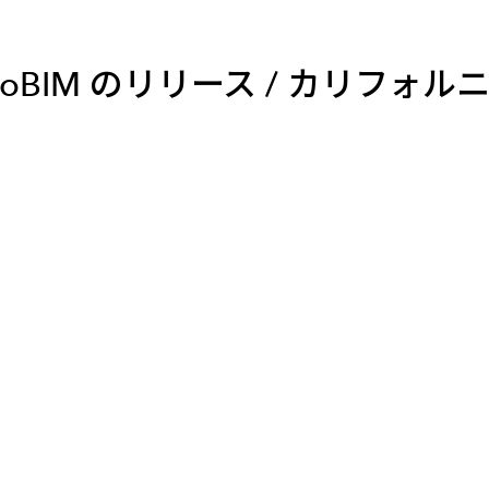
メールマガジン
製造業
大学
ソーシャルメディア
保険
小中
cGIS GeoBIM のリリース / カ
金融
不動産
リテール
カーボンニュートラル