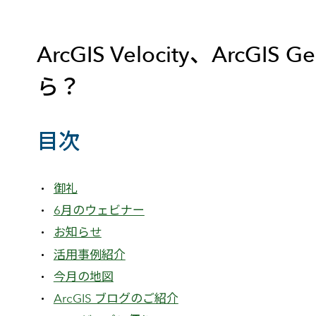
建設・土木
防災
すべての製品を見る
警察
サービス
ArcGIS Velocity、Ar
ら？
トレーニング サービス
コンサルティング サービス
Esri製品サポート サービス
目次
開発者サポート サービス
御礼
6月のウェビナー
お知らせ
活用事例紹介
今月の地図
ArcGIS ブログのご紹介