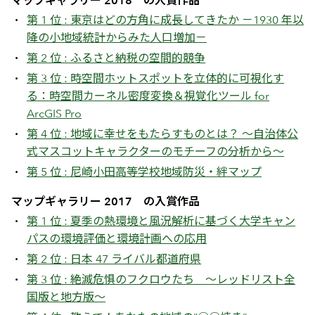
マップギャラリー 2018 の入賞作品
第 1 位 : 東京はどの方角に成長してきたか －1930 年以
降の小地域統計からみた人口増加－
第 2 位 : ふるさと納税の空間的競争
第 3 位 : 時空間ホットスポットを立体的に可視化す
る：時空間カーネル密度変換＆視覚化ツール for
ArcGIS Pro
第 4 位 : 地域に幸せをもたらすものとは？ ～自治体公
式マスコットキャラクターのモチーフの分析から～
第 5 位 : 尼崎小田高等学校地域防災・絆マップ
マップギャラリー 2017 の入賞作品
第 1 位 : 夏季の熱環境と風況解析に基づく大学キャン
パスの環境評価と環境計画への応用
第 2 位 : 日本 47 ライバル都道府県
第 3 位 : 絶滅危惧のフクロウたち ～レッドリスト全
国版と地方版～