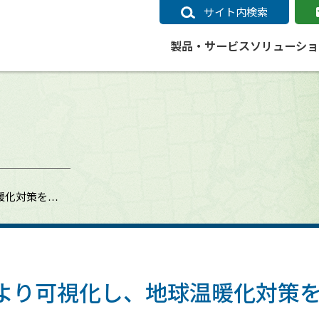
サイト内検索
製品・サービス
ソリューショ
いるページ
データ
社会インフラ
サポートポリシー
業種別事例
ニュース
ESRIジャパンの取り組み
企業情報をお求めの方
クラウド
交通
GIS
ガイド
ESRIジャパン データコンテンツ
電力
サポートポリシー概要
中央省庁・研究（事例）
すべてのニュース
環境への取り組み
会社説明会（Online）
ArcGIS Ma
高速
GI
ArcGISですぐに利用できるデータコンテンツ
ArcGIS 
ガス
標準サポート
自治体（事例）
お知らせ
高品質なサービスの提供
資料請求
鉄道
GIS
温暖化対策を…
ArcGIS Online コンテンツ
ArcGIS On
パック利用ガイド
通信
開発者向けサポート
社会インフラ（事例）
プレスリリース
働きやすい労働環境の整備
キャリアメルマガ購読
スマ
自宅で
すぐに利用できる世界中のデータコンテンツ
SaaS マ
sonal Use /
動作環境ポリシー
交通（事例）
製品情報
地域社会への貢献
キャリアオンライン相談
ポー
GIS データストア
e 利用ガイド
製品ライフサイクル
建設・土木（事例）
サポートからのお知らせ
SDGsへの米国Esri社の取り組み
もっ
oper Bundle 利用
道
ArcMap のサポートについて
防災・公共安全（事例）
地図
SDGsへのESRIジャパンの取り組
ビジ
全
ビジネス
ArcGIS Engine のサポートについ
ビジネス（事例）
ArcConnect
教育
 により可視化し、地球温暖化対策
て
教育（事例）
ArcGIS ブログ