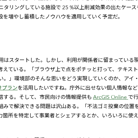
タリングしている施設で 25 %以上削減効果の出たケー
設を増やし蓄積したノウハウを適用していく予定だ。
用はスタートした。しかし、利用が関係者に留まっている
考えている。「ブラウザ上で点をポチッと打って、テキス
い。」環境部のそんな思いをどう実現していくのか、アイ・
織向けプラン
を活用したいですね。庁外に出せない個人情報な
信する。そして、市民向けの情報提供も
ArcGIS Online
で
組みで解決できる問題は沢山ある。「不法ゴミ投棄の位置
力箇所を特定して事業者とシェアするとか、いろいろに使