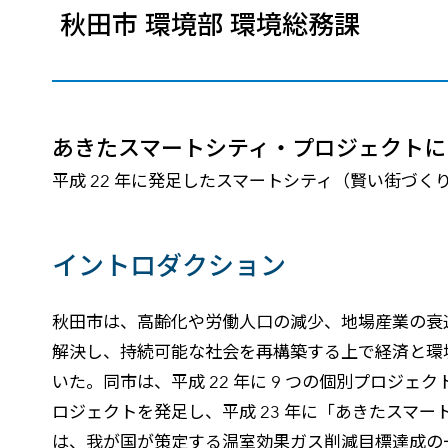
秋田市 環境部 環境総務課
建設・土木
防災
すべての製品を見る
警察
サービス
トレーニング サービス
あきたスマートシティ・プロジェクトにお
コンサルティング サービス
平成 22 年に発足したスマートシティ（賢い街づくり
Esri製品サポート サービス
開発者サポート サービス
イントロダクション
秋田市は、高齢化や労働人口の減少、地場産業の衰
解決し、持続可能な社会を再構築する上で経済と環
いた。同市は、平成 22 年に 9 つの個別プロジ
ロジェクトを発足し、平成 23 年に「あきたスマ
は、我が国が策定する温室効果ガス削減目標達成の