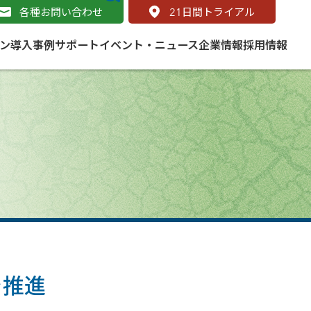
各種お問い合わせ
21
日間トライアル
ン
導入事例
サポート
イベント・ニュース
企業情報
採用情報
サービス
 をはじめよう
naged Cloud Service
道路
S（地理情報システム）とは
Enterprise のマネージドサービス
基礎解説
line
ートモビリティ
学ぼう ArcGIS
ッピング プラットフォーム
タルサイト
と学ぶ
み
ネスマップ用語集
・研究機関
を推進