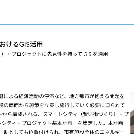
メールマガジン
製造業
大学
ソーシャルメディア
保険
小中
金融
不動産
リテール
けるGIS活用
カーボンニュートラル
）・プロジェクトに先見性を持って GIS を適用
退による経済活動の停滞など、地方都市が抱える問題を
境の両面から施策を立案し施行していく必要に迫られて
ェクトから構成される、スマートシティ（賢い街づくり）・プ
ートシティ・プロジェクト基本計画」を策定した。本計画
一助としても位置付けられ、市有施設全体のエネルギー