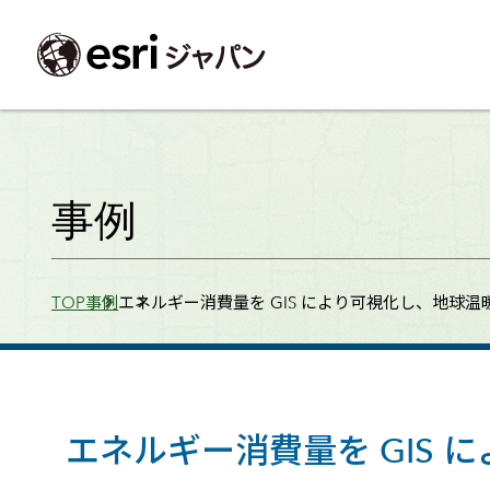
ArcGIS製品
中央省庁
サポート
事例一覧
イベント
会社情報
採用応募の方
自治体
よく見られて
事例
ArcGISとは
中央省庁
サポートトップ
事例検索
今後のイベント
会社概要
新卒採用（国内・海外大学卒業）
政策支援
My Esri 利用
地理空間情報の統合管理プラットフォーム
防衛・安全保障
サポートからのお知らせ
新着事例
GISコミュニティフォーラム
事業所一覧
キャリア採用
情報公開
お問い合せ
Breadcrumbs
TOP
事例
エネルギー消費量を GIS により可視化し、地球
ArcGIS Online
海洋
ヘルプ・マニュアル
注目事例
Esriユーザー会
コーポレートガバナンス
採用に関するよくある質問
農業
アカデミック
SaaS マッピング プラットフォーム
保健・医療・介護
よく見られているページ
コンプライアンス
森林
ArcGIS for Per
ArcGIS Pro
宇宙利用
リスクマネジメント
公共事業
Student Us
高機能デスクトップ GIS アプリケーション
eBookで見る
ArcGIS Enterprise
沿革
ArcGIS Devel
上水道・下水
GIS とマッピングの基盤システム
建設 土木
ArcGISの歴史
防災・公共安
ガイド
エネルギー消費量を GIS
ArcGIS Developers
Esriについて
独自アプリの開発