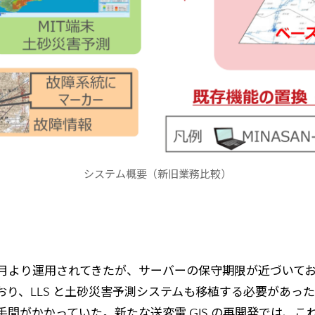
システム概要（新旧業務比較）
年）4 月より運用されてきたが、サーバーの保守期限が近づい
画されており、LLS と土砂災害予測システムも移植する必要が
間がかかっていた。新たな送変電 GIS の再開発では、