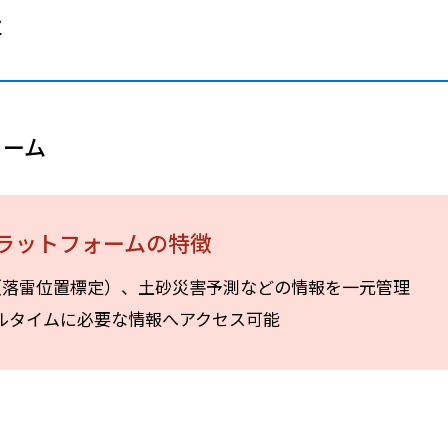
メールマガジン
社
製造業
大学
ソーシャルメディア
保険
小中
金融
不動産
リテール
ォーム
カーボンニュートラル
S プラットフォームの特徴
（落雷位置標定）、土砂災害予測などの情報を一元管理
ルタイムに必要な情報へアクセス可能