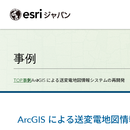
ArcGIS製品
中央省庁
サポート
事例一覧
イベント
会社情報
採用応募の方
自治体
よく見られて
事例
ArcGISとは
中央省庁
サポートトップ
事例検索
今後のイベント
会社概要
新卒採用（国内・海外大学卒業）
政策支援
My Esri 利用
地理空間情報の統合管理プラットフォーム
防衛・安全保障
サポートからのお知らせ
新着事例
GISコミュニティフォーラム
事業所一覧
キャリア採用
情報公開
お問い合せ
Breadcrumbs
TOP
事例
ArcGIS による送変電地図情報システムの再開発
ArcGIS Online
海洋
ヘルプ・マニュアル
注目事例
Esriユーザー会
コーポレートガバナンス
採用に関するよくある質問
農業
アカデミック
SaaS マッピング プラットフォーム
保健・医療・介護
よく見られているページ
コンプライアンス
森林
ArcGIS for Per
ArcGIS Pro
宇宙利用
リスクマネジメント
公共事業
Student Us
高機能デスクトップ GIS アプリケーション
eBookで見る
ArcGIS Enterprise
沿革
ArcGIS Devel
上水道・下水
GIS とマッピングの基盤システム
建設 土木
ArcGISの歴史
防災・公共安
ガイド
ArcGIS による送変電地
ArcGIS Developers
Esriについて
独自アプリの開発