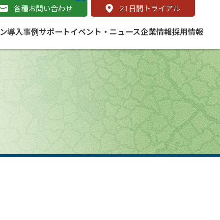
各種お問い合わせ
21
日間トライアル
ン
導入事例
サポート
イベント・ニュース
企業情報
採用情報
サービス
 をはじめよう
naged Cloud Service
道路
S（地理情報システム）とは
Enterprise のマネージドサービス
基礎解説
line
ートモビリティ
学ぼう ArcGIS
ッピング プラットフォーム
タルサイト
と学ぶ
み
ネスマップ用語集
・研究機関