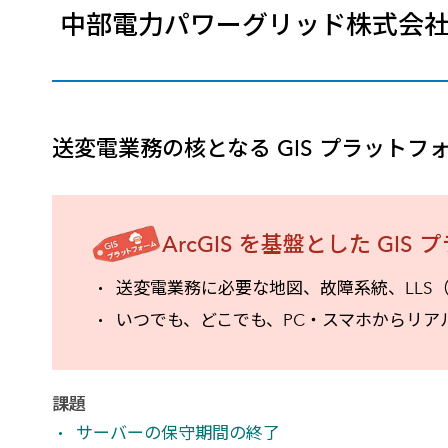
中部電力パワーグリッド株式会
建設・土木
防災
すべての製品を見る
警察
サービス
トレーニング サービス
送変電業務の核となる GIS プラットフ
コンサルティング サービス
Esri製品サポート サービス
開発者サポート サービス
ArcGIS を基盤とした GI
送変電業務に必要な地図、故障系統、LLS
いつでも、どこでも、PC・スマホからリア
課題
サーバーの保守期間の終了