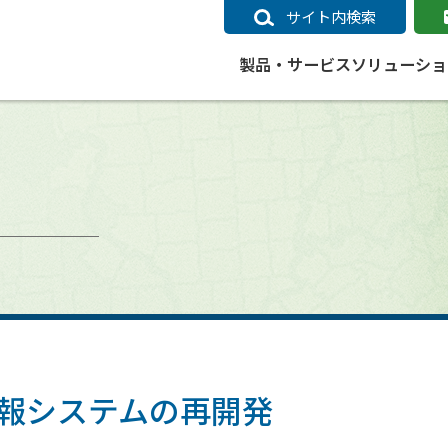
サイト内検索
製品・サービス
ソリューショ
いるページ
データ
社会インフラ
サポートポリシー
業種別事例
ニュース
ESRIジャパンの取り組み
企業情報をお求めの方
クラウド
交通
GIS
ガイド
ESRIジャパン データコンテンツ
電力
サポートポリシー概要
中央省庁・研究（事例）
すべてのニュース
環境への取り組み
会社説明会（Online）
ArcGIS Ma
高速
GI
ArcGISですぐに利用できるデータコンテンツ
ArcGIS 
ガス
標準サポート
自治体（事例）
お知らせ
高品質なサービスの提供
資料請求
鉄道
GIS
ArcGIS Online コンテンツ
ArcGIS On
パック利用ガイド
通信
開発者向けサポート
社会インフラ（事例）
プレスリリース
働きやすい労働環境の整備
キャリアメルマガ購読
スマ
自宅で
すぐに利用できる世界中のデータコンテンツ
SaaS マ
sonal Use /
動作環境ポリシー
交通（事例）
製品情報
地域社会への貢献
キャリアオンライン相談
ポー
GIS データストア
e 利用ガイド
製品ライフサイクル
建設・土木（事例）
サポートからのお知らせ
SDGsへの米国Esri社の取り組み
もっ
oper Bundle 利用
道
ArcMap のサポートについて
防災・公共安全（事例）
地図
SDGsへのESRIジャパンの取り組
ビジ
全
ビジネス
ArcGIS Engine のサポートについ
ビジネス（事例）
ArcConnect
教育
図情報システムの再開発
て
教育（事例）
ArcGIS ブログ