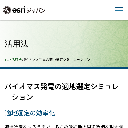
活用法
Breadcrumbs
TOP
活用法
バイオマス発電の適地選定シミュレーション
バイオマス発電の適地選定シミュレ
ーション
適地選定の効率化
適地選定をするうえで、多くの候補地の周辺環境を現地調