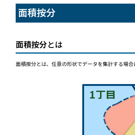
建設・土木
防災
面積按分
すべての製品を見る
警察
サービス
トレーニング サービス
面積按分
とは
コンサルティング サービス
Esri製品サポート サービス
面積按分とは、任意の形状でデータを集計する場合
開発者サポート サービス