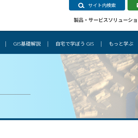
サイト内検索
製品・サービス
ソリューショ
GIS基礎解説
自宅で学ぼう GIS
もっと学ぶ
いるページ
データ
社会インフラ
サポートポリシー
業種別事例
ニュース
ESRIジャパンの取り組み
企業情報をお求めの方
クラウド
交通
GIS
ガイド
ESRIジャパン データコンテンツ
電力
サポートポリシー概要
中央省庁・研究（事例）
すべてのニュース
環境への取り組み
会社説明会（Online）
ArcGIS Ma
高速
GI
ArcGISですぐに利用できるデータコンテンツ
ArcGIS 
ガス
標準サポート
自治体（事例）
お知らせ
高品質なサービスの提供
資料請求
鉄道
GIS
ArcGIS Online コンテンツ
ArcGIS On
パック利用ガイド
通信
開発者向けサポート
社会インフラ（事例）
プレスリリース
働きやすい労働環境の整備
キャリアメルマガ購読
スマ
自宅で
すぐに利用できる世界中のデータコンテンツ
SaaS マ
sonal Use /
動作環境ポリシー
交通（事例）
製品情報
地域社会への貢献
キャリアオンライン相談
ポー
GIS データストア
e 利用ガイド
製品ライフサイクル
建設・土木（事例）
サポートからのお知らせ
SDGsへの米国Esri社の取り組み
もっ
oper Bundle 利用
道
ArcMap のサポートについて
防災・公共安全（事例）
地図
SDGsへのESRIジャパンの取り組
ビジ
全
ビジネス
ArcGIS Engine のサポートについ
ビジネス（事例）
ArcConnect
教育
て
教育（事例）
ArcGIS ブログ