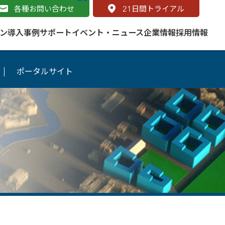
各種お問い合わせ
21
日間トライアル
ン
導入事例
サポート
イベント・ニュース
企業情報
採用情報
ポータルサイト
サービス
 をはじめよう
naged Cloud Service
道路
S（地理情報システム）とは
Enterprise のマネージドサービス
基礎解説
line
ートモビリティ
学ぼう ArcGIS
ッピング プラットフォーム
タルサイト
と学ぶ
み
ネスマップ用語集
・研究機関