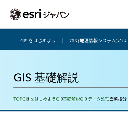
GIS をはじめよう
GIS (地理情報システム)とは
ArcGIS製品
中央省庁
サポート
事例一覧
イベント
会社情報
採用応募の方
自治体
よく見られて
ArcGISとは
中央省庁
サポートトップ
事例検索
今後のイベント
会社概要
新卒採用（国内・海外大学卒業）
政策支援
My Esri 利用
地理空間情報の統合管理プラットフォーム
GIS 基礎解説
防衛・安全保障
サポートからのお知らせ
新着事例
GISコミュニティフォーラム
事業所一覧
キャリア採用
情報公開
お問い合せ
ArcGIS Online
海洋
ヘルプ・マニュアル
注目事例
Esriユーザー会
コーポレートガバナンス
採用に関するよくある質問
農業
アカデミック
SaaS マッピング プラットフォーム
保健・医療・介護
よく見られているページ
コンプライアンス
森林
ArcGIS for Per
ArcGIS Pro
Breadcrumbs
宇宙利用
リスクマネジメント
公共事業
Student Us
高機能デスクトップ GIS アプリケーション
TOP
GIS をはじめよう
GIS基礎解説
GIS データ処理
面積按分
eBookで見る
ArcGIS Enterprise
沿革
ArcGIS Devel
上水道・下水
GIS とマッピングの基盤システム
建設 土木
ArcGISの歴史
防災・公共安
ガイド
ArcGIS Developers
Esriについて
独自アプリの開発