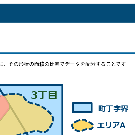
メールマガジン
製造業
大学
ソーシャルメディア
保険
小中
金融
不動産
リテール
カーボンニュートラル
に、その形状の面積の比率でデータを配分することです。