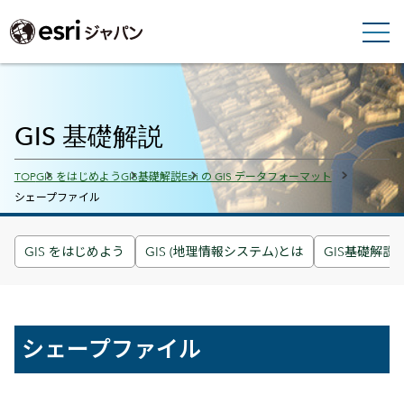
GIS 基礎解説
Breadcrumbs
TOP
GIS をはじめよう
GIS基礎解説
Esri の GIS データフォーマット
シェープファイル
GIS をはじめよう
GIS (地理情報システム)とは
GIS基礎解説
シェープファイル