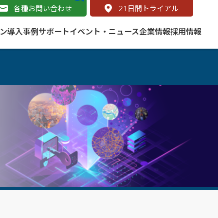
各種お問い合わせ
21
日間トライアル
ン
導入事例
サポート
イベント・ニュース
企業情報
採用情報
サービス
 をはじめよう
naged Cloud Service
道路
S（地理情報システム）とは
Enterprise のマネージドサービス
基礎解説
line
ートモビリティ
学ぼう ArcGIS
ッピング プラットフォーム
タルサイト
と学ぶ
み
ネスマップ用語集
・研究機関