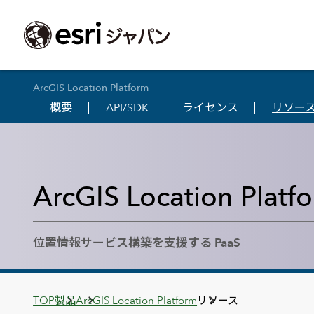
ArcGIS Location Platform
概要
API/SDK
ライセンス
リソー
ArcGIS製品
中央省庁
サポート
事例一覧
イベント
会社情報
採用応募の方
自治体
よく見られて
ArcGISとは
中央省庁
サポートトップ
事例検索
今後のイベント
会社概要
新卒採用（国内・海外大学卒業）
政策支援
My Esri 利用
地理空間情報の統合管理プラットフォーム
防衛・安全保障
サポートからのお知らせ
新着事例
GISコミュニティフォーラム
事業所一覧
キャリア採用
情報公開
お問い合せ
ArcGIS Location Platf
ArcGIS Online
海洋
ヘルプ・マニュアル
注目事例
Esriユーザー会
コーポレートガバナンス
採用に関するよくある質問
農業
アカデミック
SaaS マッピング プラットフォーム
保健・医療・介護
よく見られているページ
コンプライアンス
森林
ArcGIS for Per
ArcGIS Pro
位置情報サービス構築を支援する PaaS
宇宙利用
リスクマネジメント
公共事業
Student Us
高機能デスクトップ GIS アプリケーション
eBookで見る
ArcGIS Enterprise
沿革
ArcGIS Devel
上水道・下水
GIS とマッピングの基盤システム
建設 土木
ArcGISの歴史
防災・公共安
ガイド
ArcGIS Developers
Breadcrumbs
TOP
製品
ArcGIS Location Platform
リソース
Esriについて
独自アプリの開発