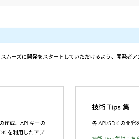
メールマガジン
製造業
大学
ソーシャルメディア
保険
小中
金融
不動産
リテール
カーボンニュートラル
方向けに、よりスムーズに開発をスタートしていただけるよう、開発者アカウ
技術 Tips 集
作成、API キーの
各 API/SDK 
SDK を利用したアプ
技術 Tips 集はこち