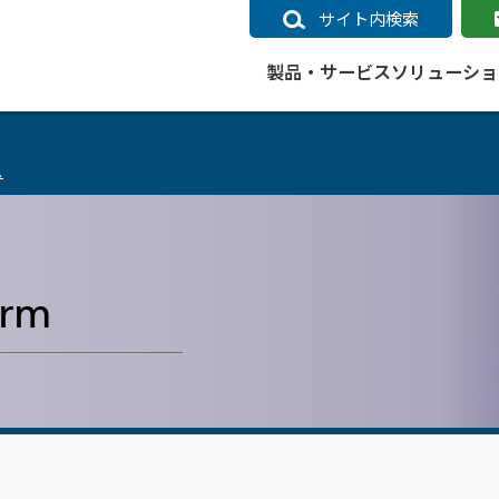
サイト内検索
製品・サービス
ソリューショ
ス
いるページ
データ
社会インフラ
サポートポリシー
業種別事例
ニュース
ESRIジャパンの取り組み
企業情報をお求めの方
クラウド
交通
GIS
ガイド
ESRIジャパン データコンテンツ
電力
サポートポリシー概要
中央省庁・研究（事例）
すべてのニュース
環境への取り組み
会社説明会（Online）
ArcGIS Ma
高速
GI
ArcGISですぐに利用できるデータコンテンツ
ArcGIS 
ガス
標準サポート
自治体（事例）
お知らせ
高品質なサービスの提供
資料請求
鉄道
GIS
orm
ArcGIS Online コンテンツ
ArcGIS On
パック利用ガイド
通信
開発者向けサポート
社会インフラ（事例）
プレスリリース
働きやすい労働環境の整備
キャリアメルマガ購読
スマ
自宅で
すぐに利用できる世界中のデータコンテンツ
SaaS マ
sonal Use /
動作環境ポリシー
交通（事例）
製品情報
地域社会への貢献
キャリアオンライン相談
ポー
GIS データストア
e 利用ガイド
製品ライフサイクル
建設・土木（事例）
サポートからのお知らせ
SDGsへの米国Esri社の取り組み
もっ
oper Bundle 利用
道
ArcMap のサポートについて
防災・公共安全（事例）
地図
SDGsへのESRIジャパンの取り組
ビジ
全
ビジネス
ArcGIS Engine のサポートについ
ビジネス（事例）
ArcConnect
教育
て
教育（事例）
ArcGIS ブログ