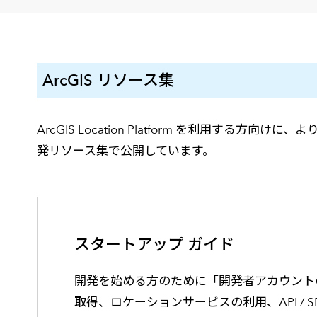
建設・土木
防災
すべての製品を見る
警察
サービス
ArcGIS リソース集
トレーニング サービス
コンサルティング サービス
ArcGIS Location Platform を利用する
Esri製品サポート サービス
発リソース集で公開しています。
開発者サポート サービス
スタートアップ ガイド
開発を始める方のために「開発者アカウントの
取得、ロケーションサービスの利用、API / 