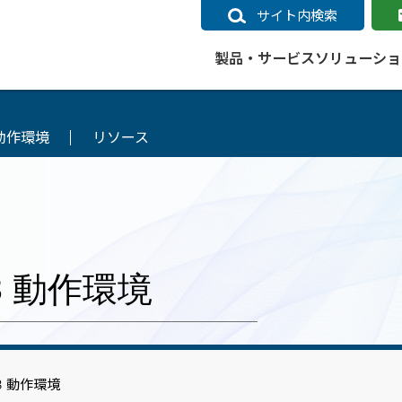
サイト内検索
製品・サービス
ソリューショ
動作環境
リソース
いるページ
データ
社会インフラ
サポートポリシー
業種別事例
ニュース
ESRIジャパンの取り組み
企業情報をお求めの方
クラウド
交通
GIS
ガイド
ESRIジャパン データコンテンツ
電力
サポートポリシー概要
中央省庁・研究（事例）
すべてのニュース
環境への取り組み
会社説明会（Online）
ArcGIS Ma
高速
GI
ArcGISですぐに利用できるデータコンテンツ
ArcGIS 
ガス
標準サポート
自治体（事例）
お知らせ
高品質なサービスの提供
資料請求
鉄道
GIS
ArcGIS Online コンテンツ
ArcGIS On
パック利用ガイド
通信
開発者向けサポート
社会インフラ（事例）
プレスリリース
働きやすい労働環境の整備
キャリアメルマガ購読
スマ
自宅で
すぐに利用できる世界中のデータコンテンツ
SaaS マ
11.3 動作環境
sonal Use /
動作環境ポリシー
交通（事例）
製品情報
地域社会への貢献
キャリアオンライン相談
ポー
GIS データストア
e 利用ガイド
製品ライフサイクル
建設・土木（事例）
サポートからのお知らせ
SDGsへの米国Esri社の取り組み
もっ
oper Bundle 利用
道
ArcMap のサポートについて
防災・公共安全（事例）
地図
SDGsへのESRIジャパンの取り組
ビジ
全
ビジネス
ArcGIS Engine のサポートについ
ビジネス（事例）
ArcConnect
教育
11.3 動作環境
て
教育（事例）
ArcGIS ブログ