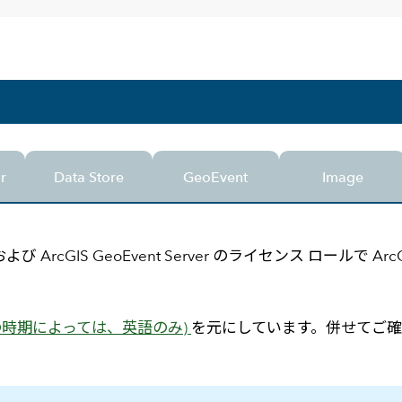
メールマガジン
製造業
大学
ソーシャルメディア
保険
小中
金融
不動産
リテール
カーボンニュートラル
r
Data Store
GeoEvent
Image
Server および ArcGIS GeoEvent Server のライセンス ロー
参照の時期によっては、英語のみ)
を元にしています。併せてご