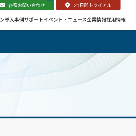
各種お問い合わせ
21
日間トライアル
ン
導入事例
サポート
イベント・ニュース
企業情報
採用情報
サービス
 をはじめよう
naged Cloud Service
道路
S（地理情報システム）とは
Enterprise のマネージドサービス
基礎解説
line
ートモビリティ
学ぼう ArcGIS
ッピング プラットフォーム
タルサイト
と学ぶ
み
ネスマップ用語集
・研究機関