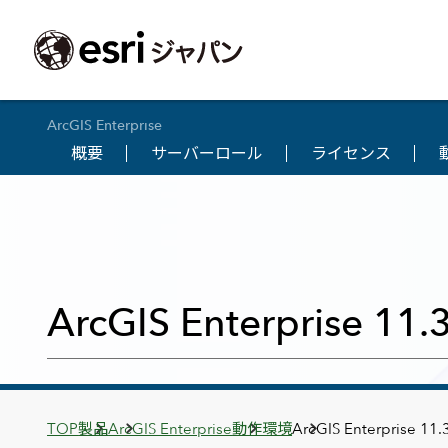
ArcGIS Enterprise
概要
サーバーロール
ライセンス
ArcGIS製品
中央省庁
サポート
事例一覧
イベント
会社情報
採用応募の方
自治体
よく見られて
ArcGISとは
中央省庁
サポートトップ
事例検索
今後のイベント
会社概要
新卒採用（国内・海外大学卒業）
政策支援
My Esri 利用
地理空間情報の統合管理プラットフォーム
防衛・安全保障
サポートからのお知らせ
新着事例
GISコミュニティフォーラム
事業所一覧
キャリア採用
情報公開
お問い合せ
ArcGIS Online
海洋
ヘルプ・マニュアル
注目事例
Esriユーザー会
コーポレートガバナンス
採用に関するよくある質問
農業
アカデミック
SaaS マッピング プラットフォーム
ArcGIS Enterprise 
保健・医療・介護
よく見られているページ
コンプライアンス
森林
ArcGIS for Per
ArcGIS Pro
宇宙利用
リスクマネジメント
公共事業
Student Us
高機能デスクトップ GIS アプリケーション
eBookで見る
ArcGIS Enterprise
沿革
ArcGIS Devel
上水道・下水
GIS とマッピングの基盤システム
建設 土木
ArcGISの歴史
防災・公共安
ガイド
ArcGIS Developers
Breadcrumbs
TOP
製品
ArcGIS Enterprise
動作環境
ArcGIS Enterprise 
Esriについて
独自アプリの開発