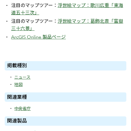
注目のマップツアー：
浮世絵マップ：歌川広重「東海
道五十三次」
注目のマップツアー：
浮世絵マップ：葛飾北斎「富嶽
三十六景」
ArcGIS Online 製品ページ
掲載種別
ニュース
地図
関連業種
中央省庁
関連製品