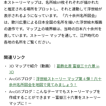
本ストーリーマップは、名所絵69枚それぞれが描かれた
と推定される場所をプロットし、それと連動して浮世絵が
表示されるようになっています。 「六十余州名所図会」
は、歌川広重による日本全国の名所を描いた浮世絵木版画
の連作です。マップ上の境界線は、当時の日本六十余州を
表しています。ストーリー マップを通して、江戸時代の
各地の名所をご覧ください。
関連リンク
3D マップで紹介（動画）：
葛飾北斎 富嶽三十六景 in
3D
ArcGISブログ：
浮世絵ストーリー マップ第 4 弾！六十
余州名所図会を地図で見てみましょう！
ArcGISブログ：こんなテーマでもストーリーマップを
作成することができます －富嶽三十六景をストーリー
マップに！－