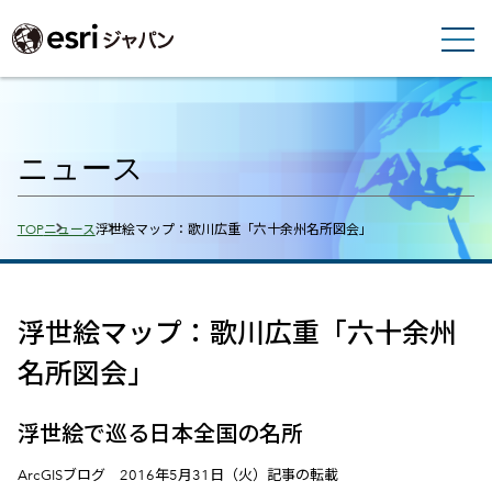
ニュース
Breadcrumbs
TOP
ニュース
浮世絵マップ：歌川広重「六十余州名所図会」
浮世絵マップ：歌川広重「六十余州
名所図会」
浮世絵で巡る日本全国の名所
ArcGISブログ 2016年5月31日（火）記事の転載